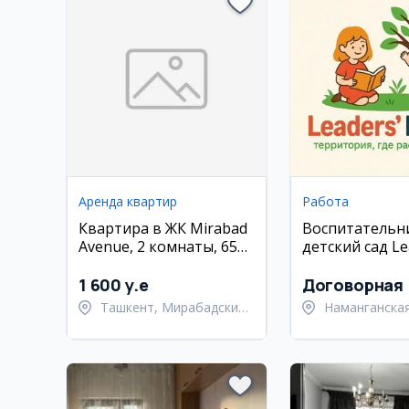
Аренда квартир
Работа
Квартира в ЖК Mirabad
Воспитательн
Avenue, 2 комнаты, 65
детский сад Le
кв.м
house
1 600 y.e
Договорная
Ташкент, Мирабадский
Наманганская
район
Намангански