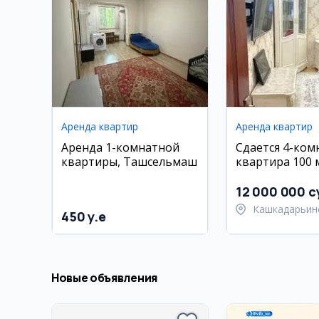
Аренда квартир
Аренда квартир
Аренда 1-комнатной
Сдается 4-ком
квартиры, Ташсельмаш
квартира 100 м
Шахрисабз
12 000 000 с
Кашкадарьин
450 y.e
область,
Шахрисабзск
Новые объявления