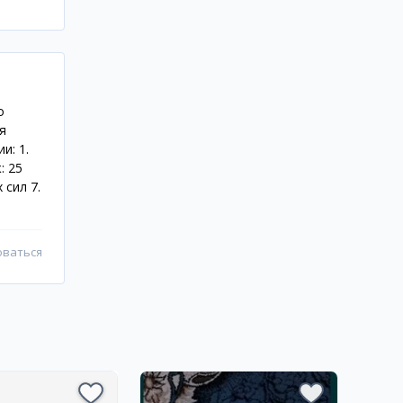
о
я
и: 1.
: 25
 сил 7.
оваться