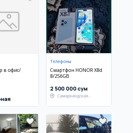
Телефоны
 в офис/
Смартфон HONOR X8d
8/256GB
2 500 000 сум
Самаркандская
рная
область,
Самаркандский район