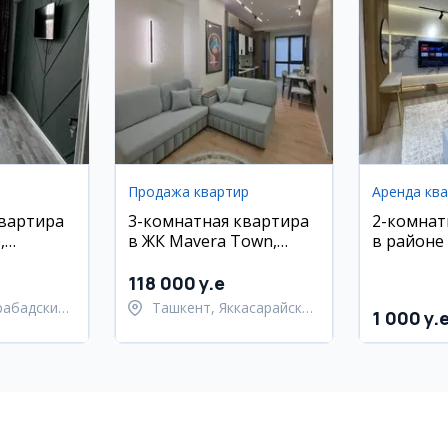
Продажа квартир
Аренда кв
квартира
3-комнатная квартира
2-комнат
,
в ЖК Mavera Town,
в район
район
Яккасарайский район
118 000 y.e
рабадский
Ташкент, Яккасарайский
1 000 y.
район