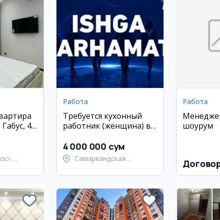
Работа
Работа
квартира
Требуется кухонный
Менеджер
Габус, 46
работник (женщина) в
шоурум
Самарканде
4 000 000 сум
рзо-
Самаркандская
Догово
район
область,
Самаркандский район