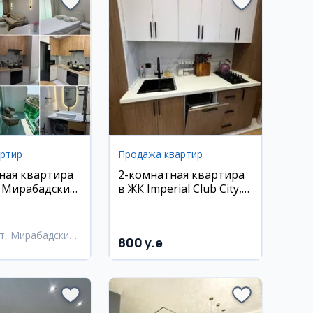
артир
Продажа квартир
ная квартира
2-комнатная квартира
, Мирабадский
в ЖК Imperial Club City,
ассив Куйлюк
40 м2
т, Мирабадский
800 y.e