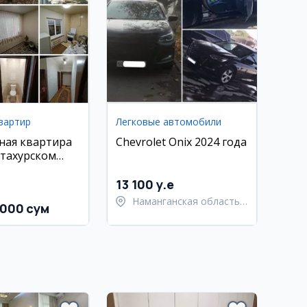
вартир
Легковые автомобили
ная квартира
Chevrolet Onix 2024 года
тахурском
м-н Чарх Новза
13 100 y.e
Наманганская область,
 000 сум
Туракурганский район