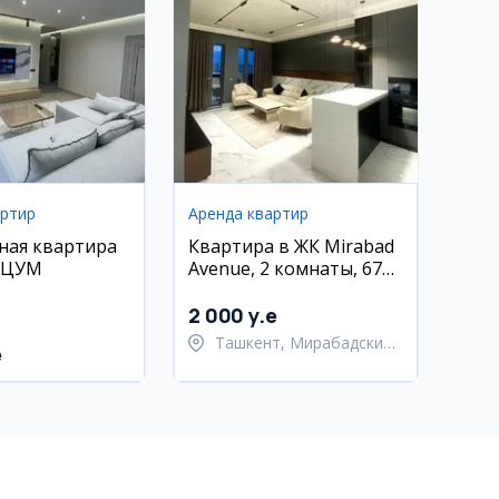
артир
Аренда квартир
ная квартира
Квартира в ЖК Mirabad
е ЦУМ
Avenue, 2 комнаты, 67
кв.м
2 000 y.e
Ташкент, Мирабадский
e
район