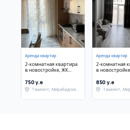
Аренда квартир
Аренда квартир
2-комнатная квартира
2-комнатная 
в новостройке, ЖК
в новостройке
Альфраганус
Мирабадский 
750 y.e
850 y.e
Ташкент, Мирабадский
Ташкент, Ми
район
район