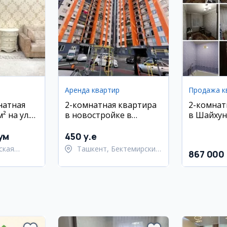
Аренда квартир
Продажа к
натная
2-комнатная квартира
2-комнат
² на ул.
в новостройке в
в Шайхун
аренду, Бектемир
районе, 
(Водник)
ум
450 y.e
ская
Ташкент, Бектемирский
867 000
район
ий район