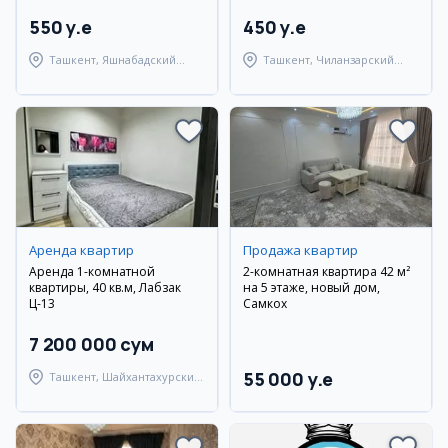
550 y.e
450 y.e
Ташкент, Яшнабадский
Ташкент, Чиланзарский
район
район
Аренда квартир
Продажа квартир
Аренда 1-комнатной
2-комнатная квартира 42 м²
квартиры, 40 кв.м, Лабзак
на 5 этаже, новый дом,
Ц-13
Самкох
7 200 000 сум
55 000 y.e
Ташкент, Шайхантахурский
район