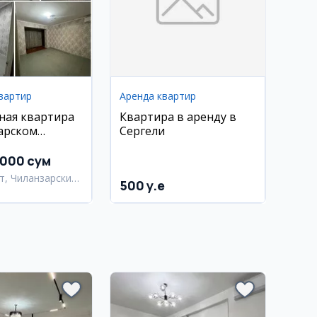
вартир
Аренда квартир
ная квартира
Квартира в аренду в
арском
Сергели
Алгоритм
 000 сум
т, Чиланзарский
500 y.e