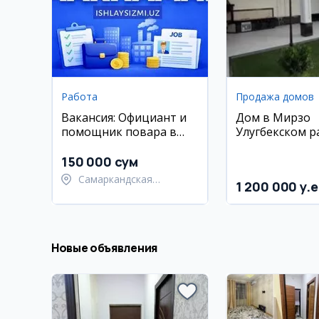
Работа
Продажа домов
Вакансия: Официант и
Дом в Мирзо
помощник повара в
Улугбекском р
кафе Чорбог
150 000 сум
Самаркандская
1 200 000 y.e
область, Тайлакский
район
Новые объявления