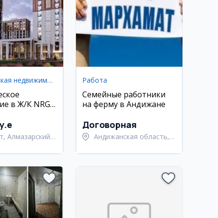
Коммерческая недвижимость
Работа
еское
Семейные работники
е в Ж/К NRG
на ферму в Андижане
y.e
Договорная
т, Алмазарский
Андижанская область,
Андижанский район