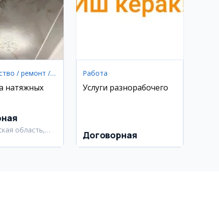
Строительство / ремонт / уборка
Работа
а натяжных
Услуги разнорабочего
в
рная
ская область,
Договорная
ский район