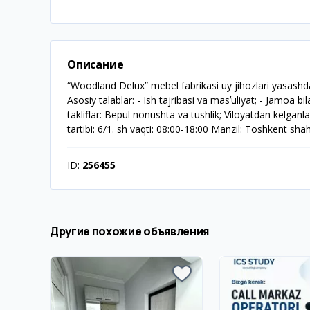
Описание
“Woodland Delux” mebel fabrikasi uy jihozlari yasashda i
Asosiy talablar: - Ish tajribasi va masʼuliyat; - Jamoa bil
takliflar: Bepul nonushta va tushlik; Viloyatdan kelga
tartibi: 6/1. sh vaqti: 08:00-18:00 Manzil: Toshkent sha
ID:
256455
Другие похожие объявления