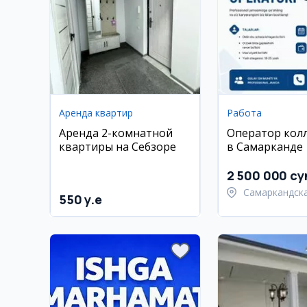
Аренда квартир
Работа
Аренда 2-комнатной
Оператор кол
квартиры на Себзоре
в Самарканде
2 500 000 су
Самаркандск
550 y.e
область,
Самаркандск