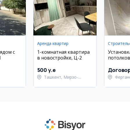
Аренда квартир
ядом с
1-комнатная квартира
Установк
И
в новостройке, Ц-2
потолко
500 y.e
Догово
Ташкент, Мирзо-
Ферган
ан,
Улугбекский район
Ферган
район