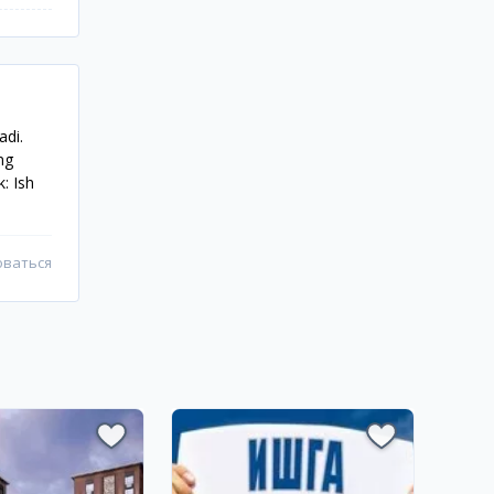
adi.
ing
: Ish
оваться