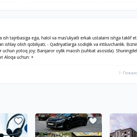
sh tajribasiga ega, halol va masʼuliyatli erkak ustalarni ishga taklif et
an ishlay olish qobiliyati; - Qadriyatlarga sodiqlik va intiluvchanlik. Bizn
nlar uchun yotoq joy; Barqaror oylik maosh (suhbat asosida). Shuningdek
hri Aloqa uchun: +
⚐
Пожал