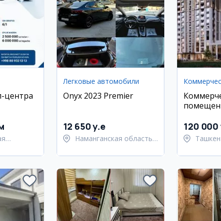
Легковые автомобили
л-центра
Onyx 2023 Premier
Коммерч
помещени
Jomiy
м
12 650 y.e
120 000 
ая
Наманганская область,
Ташкен
Наманганский район
район
ий район