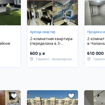
Аренда квартир
Продажа к
2-комнатная квартира
2-комнат
айоне
(переделана в 3-
в Чиланз
комнатную) в
районе, 
Чиланзар-8 на аренду
600 y.e
610 000
Ташкент, Чиланзарский
Ташкен
район
район