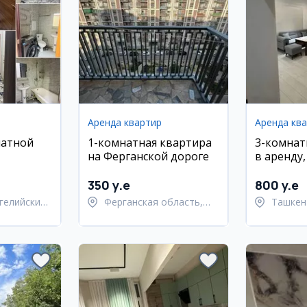
Аренда квартир
Аренда кв
натной
1-комнатная квартира
3-комнат
на Ферганской дороге
в аренду
 районе
квартал
350 y.e
800 y.e
гелийский
Ферганская область,
Ташкен
Ферганский район
район