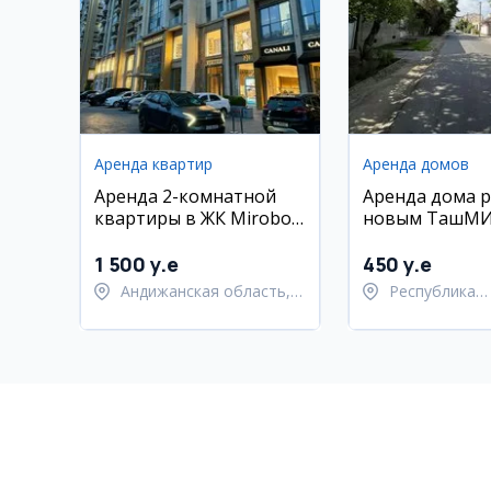
Аренда квартир
Аренда домов
Аренда 2-комнатной
Аренда дома р
квартиры в ЖК Mirobod
новым ТашМ
Avenue
1 500 y.e
450 y.e
Андижанская область,
Республика
город Андижан
Каракалпакст
Берунийский 