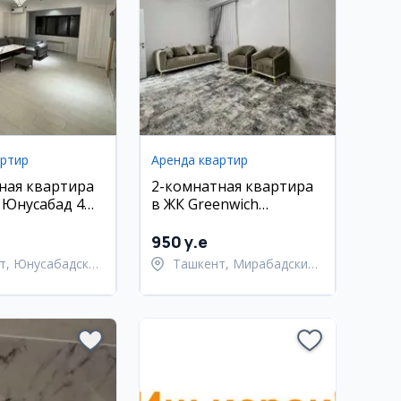
артир
Аренда квартир
ная квартира
2-комнатная квартира
, Юнусабад 4
в ЖК Greenwich
Residence, Мирабадский
район
950 y.e
т, Юнусабадский
Ташкент, Мирабадский
район