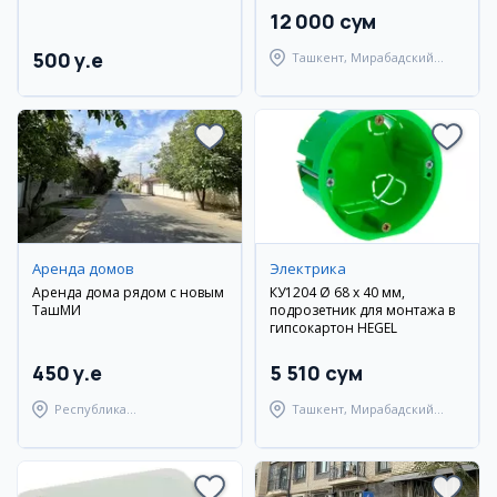
12 000 сум
500 y.e
Ташкент, Мирабадский
район
Аренда домов
Электрика
Аренда дома рядом с новым
КУ1204 Ø 68 x 40 мм,
ТашМИ
подрозетник для монтажа в
гипсокартон HEGEL
450 y.e
5 510 сум
Республика
Ташкент, Мирабадский
Каракалпакстан,
район
Берунийский район