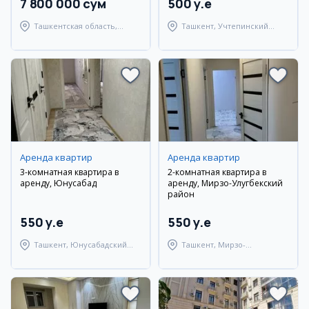
7 800 000 сум
500 y.e
Ташкентская область,
Ташкент, Учтепинский
Ташкентский район
район
Аренда квартир
Аренда квартир
3-комнатная квартира в
2-комнатная квартира в
аренду, Юнусабад
аренду, Мирзо-Улугбекский
район
550 y.e
550 y.e
Ташкент, Юнусабадский
Ташкент, Мирзо-
район
Улугбекский район