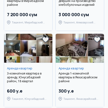
квартиры в Мирабадском
девушек на производство
районе
хлебобулочных изделий
7 200 000 сум
3 000 000 сум
Ташкент, Мирабадский
Ташкент, Алмазарский
район
район
Аренда квартир
Аренда квартир
3-комнатная квартира в
Аренда 1-комнатной
аренду, Юнусабадский
квартиры в Яккасарайском
район, 18 квартал
районе
600 y.e
300 y.e
Ташкент, Юнусабадский
Ташкент, Яккасарайский
район
район