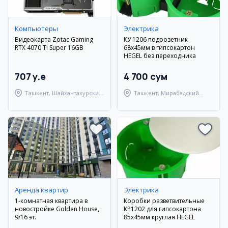
Компьютеры
Электрика
Видеокарта Zotac Gaming
КУ 1206 подрозетник
RTX 4070 Ti Super 16GB
68х45мм в гипсокартон
HEGEL без переходника
707 y.e
4 700 сум
Ташкент, Шайхантахурский
Ташкент, Мирабадский
район
район
Аренда квартир
Электрика
1-комнатная квартира в
Коробки разветвительные
новостройке Golden House,
КР1202 для гипсокартона
9/16 эт.
85х45мм круглая HEGEL