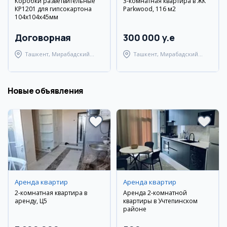
Коробки разветвительные
3-комнатная квартира в ЖК
КР1201 для гипсокартона
Parkwood, 116 м2
104х104х45мм
Договорная
300 000 y.e
Ташкент, Мирабадский
Ташкент, Мирабадский
район
район
Новые объявления
Аренда квартир
Аренда квартир
2-комнатная квартира в
Аренда 2-комнатной
аренду, Ц5
квартиры в Учтепинском
районе