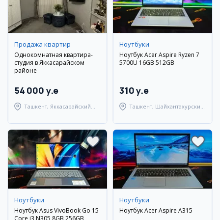
Продажа квартир
Ноутбуки
Однокомнатная квартира-
Ноутбук Acer Aspire Ryzen 7
студия в Яккасарайском
5700U 16GB 512GB
районе
54 000 y.e
310 y.e
Ташкент, Яккасарайский
Ташкент, Шайхантахурский
район
район
Ноутбуки
Ноутбуки
Ноутбук Asus VivoBook Go 15
Ноутбук Acer Aspire A315
Core i3 N305 8GB 256GB