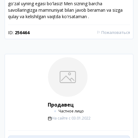
go'zal uyning egasi bo'lasiz! Men sizning barcha
savollaringizga mamnuniyat bilan javob beraman va sizga
qulay va kelishilgan vaqtda ko'rsataman .
ID:
256464
⚐
Пожаловаться
Продавец
Частное лицо
На сайте с
03.01.2022