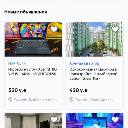
Новые объявления
Ноутбуки
Аренда квартир
Игровой ноутбук Acer NITRO
Однокомнатная квартира в
V15 i5 13420H 16GB RTX2050
новостройке, Яшнабадский
район, Green Park
520 y.e
420 y.e
Ташкент, Шайхантахурский
Ташкент, Яшнабадский
район
район