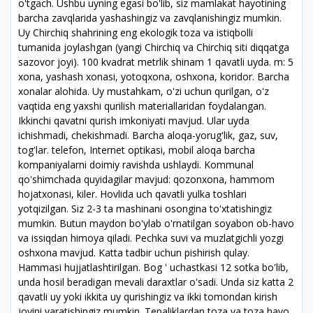
o'tgach. Ushbu uyning egasi bo'lib, siz mamlakat hayotining
barcha zavqlarida yashashingiz va zavqlanishingiz mumkin.
Uy Chirchiq shahrining eng ekologik toza va istiqbolli
tumanida joylashgan (yangi Chirchiq va Chirchiq siti diqqatga
sazovor joyi). 100 kvadrat metrlik shinam 1 qavatli uyda. m: 5
xona, yashash xonasi, yotoqxona, oshxona, koridor. Barcha
xonalar alohida. Uy mustahkam, o'zi uchun qurilgan, o'z
vaqtida eng yaxshi qurilish materiallaridan foydalangan.
Ikkinchi qavatni qurish imkoniyati mavjud. Ular uyda
ichishmadi, chekishmadi. Barcha aloqa-yorug'lik, gaz, suv,
tog'lar. telefon, Internet optikasi, mobil aloqa barcha
kompaniyalarni doimiy ravishda ushlaydi. Kommunal
qo'shimchada quyidagilar mavjud: qozonxona, hammom
hojatxonasi, kiler. Hovlida uch qavatli yulka toshlari
yotqizilgan. Siz 2-3 ta mashinani osongina to'xtatishingiz
mumkin. Butun maydon bo'ylab o'rnatilgan soyabon ob-havo
va issiqdan himoya qiladi. Pechka suvi va muzlatgichli yozgi
oshxona mavjud. Katta tadbir uchun pishirish qulay.
Hammasi hujjatlashtirilgan. Bog ' uchastkasi 12 sotka bo'lib,
unda hosil beradigan mevali daraxtlar o'sadi. Unda siz katta 2
qavatli uy yoki ikkita uy qurishingiz va ikki tomondan kirish
joyini yaratishingiz mumkin. Tepaliklardan toza va toza havo