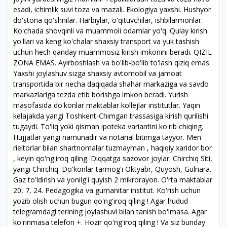
esadi, ichimlik suvi toza va mazali. Ekologiya yaxshi. Hushyor
do'stona qo'shnilar. Harbiylar, o'qituvchilar, ishbilarmonlar.
Ko'chada shovqinli va muammoli odamlar yo'q. Qulay kirish
yo'llari va keng ko'chalar shaxsiy transport va yuk tashish
uchun hech qanday muammosiz kirish imkonini beradi. QIZIL
ZONA EMAS. Ayirboshlash va bo'lib-bo'lib to'lash qiziq emas.
Yaxshi joylashuv sizga shaxsiy avtomobil va jamoat
transportida bir necha daqiqada shahar markaziga va savdo
markazlariga tezda etib borishga imkon beradi. Yurish
masofasida do'konlar maktablar kollejlar institutlar. Yaqin
kelajakda yangi Toshkent-Chimgan trassasiga kirish qurilishi
tugaydi. To'liq yoki qisman ipoteka variantini ko'rib chiqing.
Hujjatlar yangi namunadir va notarial bitimga tayyor. Men
rieltorlar bilan shartnomalar tuzmayman , haqiqiy xaridor bor
, keyin qo'ng'iroq qiling. Diqqatga sazovor joylar: Chirchiq Siti,
yangi Chirchiq. Do'konlar tarmog'i Oktyabr, Quyosh, Gulnara.
Gaz to'ldirish va yonilg'i quyish 2 mikrorayon. O'rta maktablar
20, 7, 24. Pedagogika va gumanitar institut. Ko'rish uchun
yozib olish uchun bugun qo'ng'iroq qiling ! Agar hudud
telegramdagi terining joylashuvi bilan tanish bo'lmasa. Agar
ko'rinmasa telefon +. Hozir qo'ng'iroq qiling ! Va siz bunday