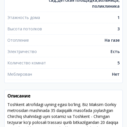
сад,Детская площадка,Больница,
поликлиника
Этажность дома
1
Высота потолков
3
Отопление
На газе
Электричество
Есть
Количество комнат
5
Меблирован
Нет
Описание
Toshkent atrofidagi uyning egasi bo'ling. Biz Maksim Gorkiy
metrosidan mashinada 35 daqiqalik masofada joylashgan
Chirchiq shahridagi uyni sotamiz va Toshkent - Chimgan
tezyurar ko'p polosali trassasi qurib bitkazilgandan 20 daqiqa