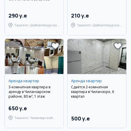
290 y.e
210 y.e
Ташкент, Шайхантахурский
Ташкент, Шайхантахурский
район
район
Аренда квартир
Аренда квартир
3-комнатная квартира в
Сдаётся 2-комнатная
аренду в Чиланзарском
квартира в Чиланзоре, 6
районе, 80 м², 1 этаж
квартал
650 y.e
500 y.e
Ташкент, Чиланзарский
район