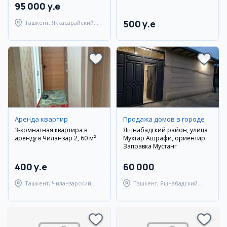
95 000 y.e
500 y.e
Ташкент, Яккасарайский
район
Аренда квартир
Продажа домов в городе
3-комнатная квартира в
Яшнабадский район, улица
аренду в Чиланзар 2, 60 м²
Мухтар Ашрафи, ориентир
Заправка Мустанг
400 y.e
60 000
Ташкент, Чиланзарский
Ташкент, Яшнабадский
район
район