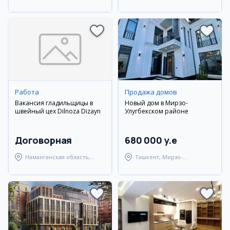
район
район
Работа
Продажа домов
Вакансия гладильщицы в
Новый дом в Мирзо-
швейный цех Dilnoza Dizayn
Улугбекском районе
Договорная
680 000 y.e
Наманганская область,
Ташкент, Мирзо-
Наманганский район
Улугбекский район