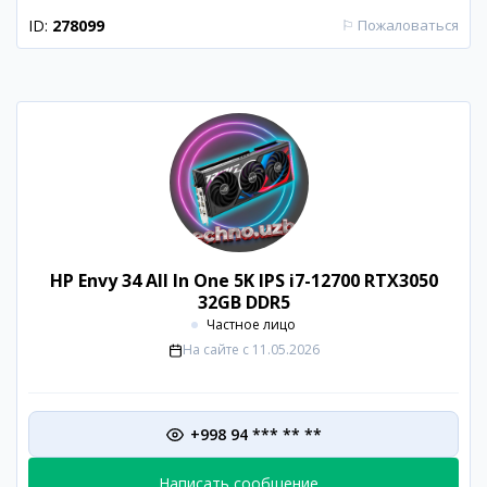
ID:
278099
⚐
Пожаловаться
HP Envy 34 All In One 5K IPS i7-12700 RTX3050
32GB DDR5
Частное лицо
На сайте с
11.05.2026
+998 94 *** ** **
Написать сообщение...