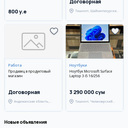
Договорная
800 y.e
Ташкент, Шайхантахурский
район
Работа
Ноутбуки
Продавец в продуктовый
Ноутбук Microsoft Surface
магазин
Laptop 3 i5 16/256
Договорная
3 290 000 сум
Андижанская область,
Ташкент, Чиланзарский
Андижанский район
район
Новые объявления