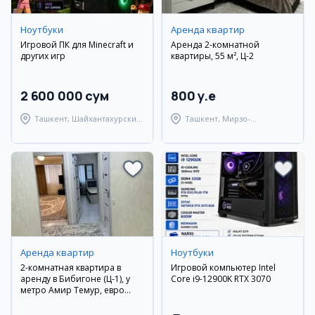
Ноутбуки
Аренда квартир
Игровой ПК для Minecraft и
Аренда 2-комнатной
других игр
квартиры, 55 м², Ц-2
2 600 000 сум
800 y.e
Ташкент, Шайхантахурский
Ташкент, Мирзо-
район
Улугбекский район
Аренда квартир
Ноутбуки
2-комнатная квартира в
Игровой компьютер Intel
аренду в Бибигоне (Ц-1), у
Core i9-12900K RTX 3070
метро Амир Темур, евро
ремонт