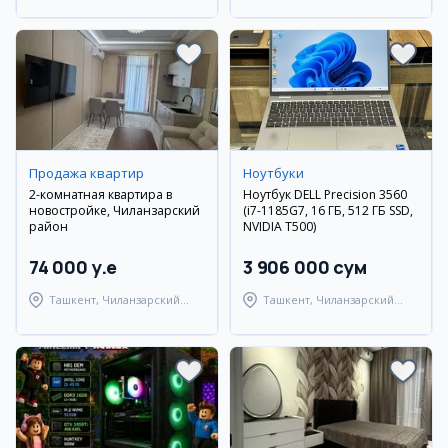
Андижанский район
Продажа квартир
Ноутбуки
2-комнатная квартира в
Ноутбук DELL Precision 3560
новостройке, Чиланзарский
(i7-1185G7, 16 ГБ, 512 ГБ SSD,
район
NVIDIA T500)
74 000 y.e
3 906 000 сум
Ташкент, Чиланзарский
Ташкент, Чиланзарский
район
район