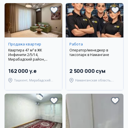
Продажа квартир
Работа
Квартира 47 м² в ЖК
Оператор/менеджер в
Инфинити 2/5/14,
таксопарк в Намангане
Мирабадский район,
дизайнерский ремонт,
мебель и техника
162 000 y.e
2 500 000 сум
Ташкент, Мирабадский
Наманганская область,
район
Наманганский район