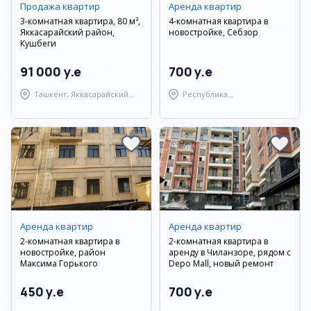
Продажа квартир
Аренда квартир
3-комнатная квартира, 80 м²,
4-комнатная квартира в
Яккасарайский район,
новостройке, Себзор
Кушбеги
91 000 y.e
700 y.e
Ташкент, Яккасарайский
Республика
район
Каракалпакстан,
Берунийский район
Аренда квартир
Аренда квартир
2-комнатная квартира в
2-комнатная квартира в
новостройке, район
аренду в Чиланзоре, рядом с
Максима Горького
Depo Mall, новый ремонт
450 y.e
700 y.e