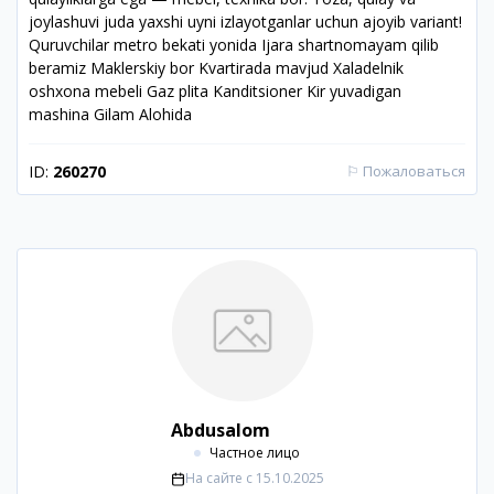
joylashuvi juda yaxshi uyni izlayotganlar uchun ajoyib variant!
Quruvchilar metro bekati yonida Ijara shartnomayam qilib
beramiz Maklerskiy bor Kvartirada mavjud Xaladelnik
oshxona mebeli Gaz plita Kanditsioner Kir yuvadigan
mashina Gilam Alohida
ID:
260270
⚐
Пожаловаться
Abdusalom
Частное лицо
На сайте с
15.10.2025