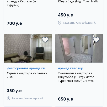
аренду в Сергели (м.
Юнусабаде (High Town Mall)
Курувчи)
450 y.e
700 y.e
Ташкент, Юнусабадский
район
Долгосрочная аренда квартир
Аренда квартир
Сдаётся квартира Чиланзар
2-комнатная квартира в
7-кв
Юнусобод (15-кв) у метро
Туркистон, 60 м², 2/4 этаж
350 y.e
650 y.e
Ташкент, Чиланзарский
район