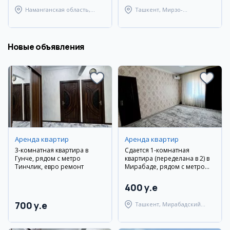
Наманганская область,
Ташкент, Мирзо-
Наманганский район
Улугбекский район
Новые объявления
Аренда квартир
Аренда квартир
3-комнатная квартира в
Сдается 1-комнатная
Гунче, рядом с метро
квартира (переделана в 2) в
Тинчлик, евро ремонт
Мирабаде, рядом с метро
Кийот
400 y.e
700 y.e
Ташкент, Мирабадский
район