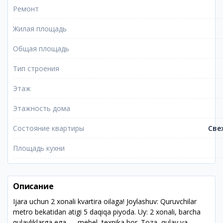
Ремонт
Жилая площадь
Общая площадь
Тип строения
Этаж
Этажность дома
Состояние квартиры
Све
Площадь кухни
Описание
Ijara uchun 2 xonali kvartira oilaga! Joylashuv: Quruvchilar
metro bekatidan atigi 5 daqiqa piyoda. Uy: 2 xonali, barcha
qulayliklarga ega — mebel, texnika bor. Toza, qulay va