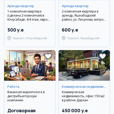
Аренда квартир
Аренда квартир
1-комнатная квартира
2-комнатная квартира в
(сделана 2-комнатная) в
аренду, Яшнабадский
Юнусабаде, 4/4 этаж, евро
район, ул. Лисунова, метро
ремонт
Алмас
500 y.e
600 y.e
Ташкент, Юнусабадский
Ташкент, Яшнабадский
район
район
Работа
Коммерческая недвижимость
Вакансия маркетолога в
Коммерческая
дистрибьюторскую
недвижимость, офис 150 м2
компанию
в районе Дархан
Договорная
450 000 y.e