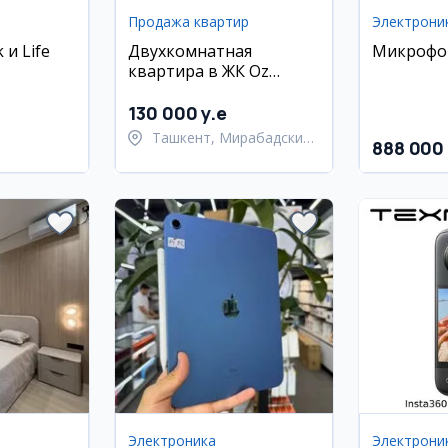
Продажа квартир
Электрони
 и Life
Двухкомнатная
Микрофон 
квартира в ЖК Oz
Makon, 54 м²
130 000 y.e
Ташкент, Мирабадский
888 000
ский район
район
Электроника
Электрони