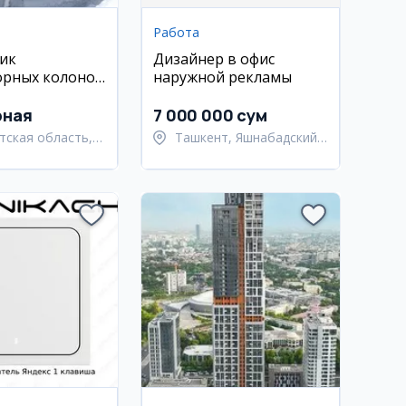
Работа
ик
Дизайнер в офис
орных колонок
наружной рекламы
к
рная
7 000 000 сум
тская область,
Ташкент, Яшнабадский
ьский район
район