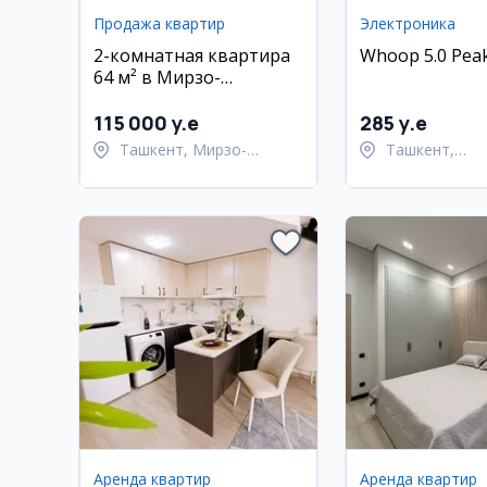
Продажа квартир
Электроника
2-комнатная квартира
Whoop 5.0 Peak
64 м² в Мирзо-
Улугбекском районе
115 000 y.e
285 y.e
Ташкент, Мирзо-
Ташкент,
Улугбекский район
Шайхантахур
Аренда квартир
Аренда квартир