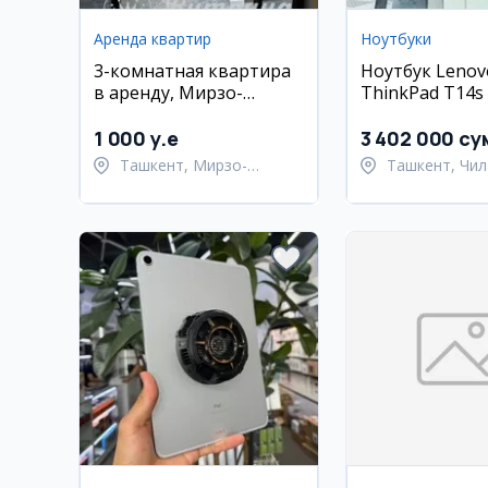
Аренда квартир
Ноутбуки
3-комнатная квартира
Ноутбук Lenov
в аренду, Мирзо-
ThinkPad T14s (
Улугбекский район,
16 ГБ, 512 ГБ S
Ташкент
сенсорный экр
1 000 y.e
3 402 000 су
Ташкент, Мирзо-
Ташкент, Чил
Улугбекский район
район