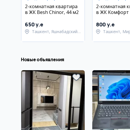
2-комнатная квартира
2-комнатная 
в ЖК Besh Chinor, 44 м2
в ЖК Комфорт 
кв.м
650 y.e
800 y.e
Ташкент, Яшнабадский
Ташкент, Ми
район
Улугбекский 
Новые объявления