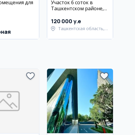
омещения для
Участок 6 соток в
Ташкентском районе,
Хасанбой
120 000 y.e
Ташкентская область,
рная
Ташкентский район