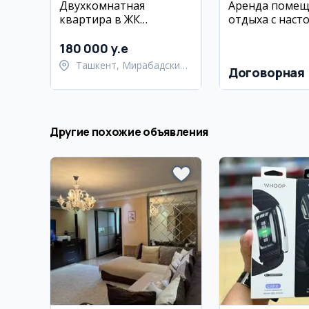
Двухкомнатная
Аренда помещ
квартира в ЖК
отдыха с наст
Parkwood, 63 м2
теннисом и пр
180 000 y.e
Ташкент, Мирабадский
Договорная
район
Другие похожие объявления