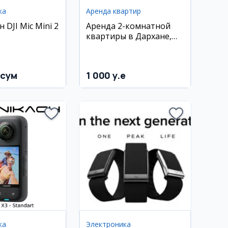
ка
Аренда квартир
DJI Mic Mini 2
Аренда 2-комнатной
квартиры в Дархане,
Akay City
 сум
1 000 y.e
ка
Электроника