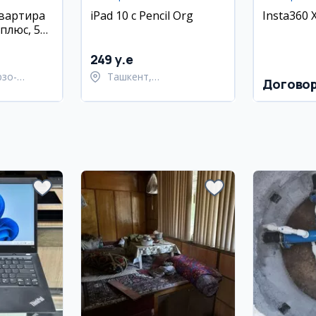
квартира
iPad 10 с Pencil Org
Insta360 
плюс, 50
249 y.e
рзо-
Ташкент,
Догово
район
Шайхантахурский район