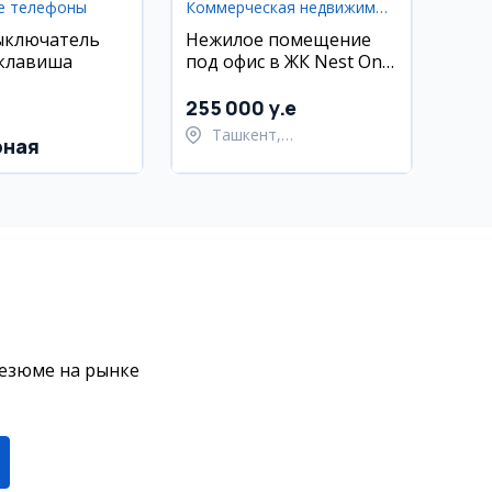
е телефоны
Коммерческая недвижимость
ыключатель
Нежилое помещение
 клавиша
под офис в ЖК Nest One
E Blok, Ташкент-Сити,
56 кв.м
255 000 y.e
Ташкент,
рная
Шайхантахурский район
резюме на рынке