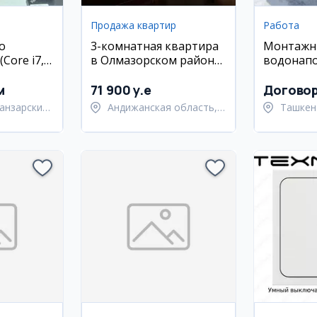
Продажа квартир
Работа
o
3-комнатная квартира
Монтажн
Core i7,
в Олмазорском районе,
водонап
SD,
ул. Кора Камиш, 70 кв.м
и сварщи
ан)
м
71 900 y.e
Догово
анзарский
Андижанская область,
Ташкен
город Андижан
Янгиюл