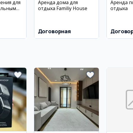
ения для
Аренда дома для
Аренда п
ольным
отдыха Familiy House
отдыха
иставкой
Договорная
Догово