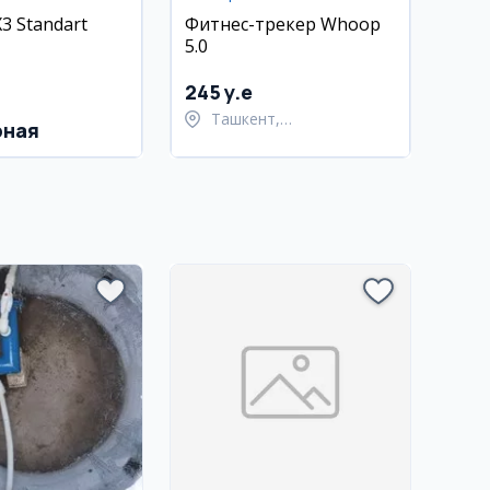
X3 Standart
Фитнес-трекер Whoop
5.0
245 y.e
Ташкент,
рная
Шайхантахурский район