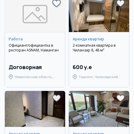
Работа
Аренда квартир
Официант/официантка в
2-комнатная квартира в
ресторан ASNAM, Наманган
Чиланзар 8, 48 м²
Договорная
600 y.e
Наманганская область,
Ташкент, Чиланзарский
Наманганский район
район
Аренда квартир
Аренда квартир