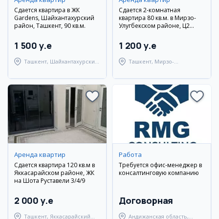
Сдается квартира в ЖК
Сдается 2-комнатная
Gardens, Шайхантахурский
квартира 80 кв.м. в Мирзо-
район, Ташкент, 90 кв.м.
Улугбекском районе, Ц2
Дархан, вторичка, с мебелью
и техникой
1 500 y.e
1 200 y.e
Ташкент, Шайхантахурский
Ташкент, Мирзо-
район
Улугбекский район
Аренда квартир
Работа
Сдается квартира 120 кв.м в
Требуется офис-менеджер в
Яккасарайском районе, ЖК
консалтинговую компанию
на Шота Руставели 3/4/9
2 000 y.e
Договорная
Ташкент, Яккасарайский
Андижанская область,