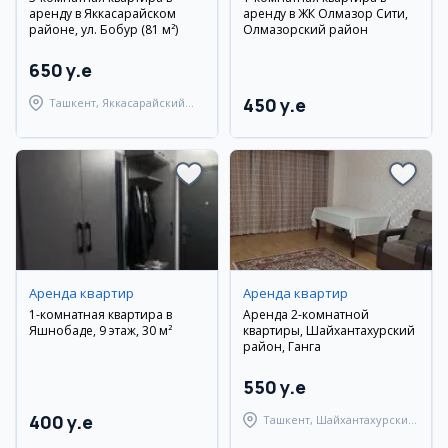
аренду в Яккасарайском
аренду в ЖК Олмазор Сити,
районе, ул. Бобур (81 м²)
Олмазорский район
650 y.e
450 y.e
Ташкент, Яккасарайский
район
Аренда квартир
Аренда квартир
1-комнатная квартира в
Аренда 2-комнатной
Яшнобаде, 9 этаж, 30 м²
квартиры, Шайхантахурский
район, Ганга
550 y.e
400 y.e
Ташкент, Шайхантахурский
район