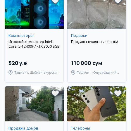
Компьютеры
Подарки
Игровой компьютер Intel
Продаю стеклянные банки
Core i5-12400F / RTX 3050 8GB
520 y.e
110 000 сум
Ташкент, Шайхантахурский
Ташкент, Юнусабадский
район
район
Продажа домов
Телефоны