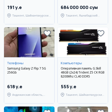
191 y.e
684 000 000 сум
Ташкент, Шайхантахурский
Ташкент, Яшнабадский
район
район
Телефоны
Компьютеры
Samsung Galaxy Z Flip 7 5G
Оперативная память G.Skill
256Gb
48GB (2x24) Trident Z5 CK RGB
8200Mhz CL40 DDR5
618 y.e
555 y.e
Андижанская область,
Ташкент, Шайхантахурский
город Андижан
район