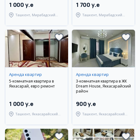
1 000 y.e
1 700 y.e
Ташкент, Мирабадский
Ташкент, Мирабадский
район
район
Аренда квартир
Аренда квартир
5-комнатная квартира в
3-комнатная квартира в ЖК
Яккасарай, евро ремонт
Dream House, Яккасарайский
район
1 000 y.e
900 y.e
Ташкент, Яккасарайский
Ташкент, Яккасарайский
район
район