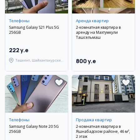
Телефоны
Аренда квартир
Samsung Galaxy S21 Plus 5G
2-комнатная квартира в
256GB
аренду на Махтумкули
Ташсельмаш
222 y.e
800 y.e
Ташкент, Шайхантахурский
район
Телефоны
Продажа квартир
Samsung Galaxy Note 20 5G
2-комнатная квартира в
256GB
Яшнабадском районе, 46 м²,
2 этаж