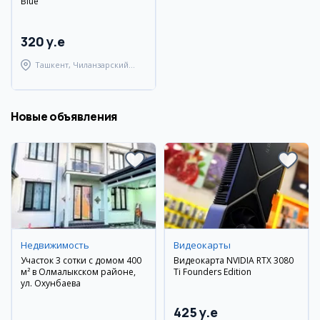
Blue
320 y.e
Ташкент, Чиланзарский
район
Новые объявления
Недвижимость
Видеокарты
Участок 3 сотки с домом 400
Видеокарта NVIDIA RTX 3080
м² в Олмалыкском районе,
Ti Founders Edition
ул. Охунбаева
425 y.e