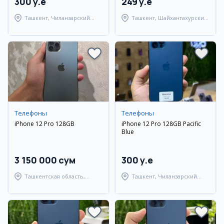
300 y.e
249 y.e
Ташкент, Чиланзарский
Ташкент, Шайхантахурский
район
район
Телефоны
Телефоны
iPhone 12 Pro 128GB
iPhone 12 Pro 128GB Pacific
Blue
3 150 000 сум
300 y.e
Ташкентская область,
Ташкент, Чиланзарский
Ташкентский район
район