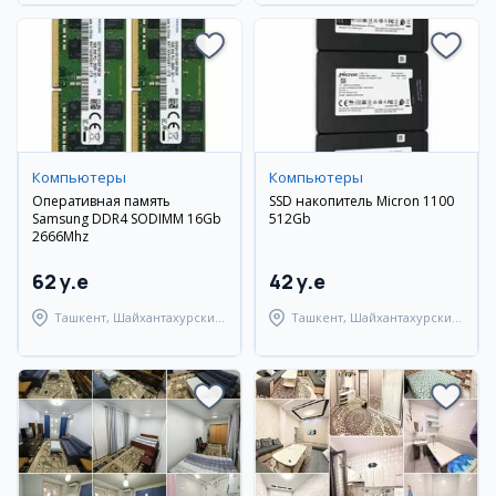
Компьютеры
Компьютеры
Оперативная память
SSD накопитель Micron 1100
Samsung DDR4 SODIMM 16Gb
512Gb
2666Mhz
62 y.e
42 y.e
Ташкент, Шайхантахурский
Ташкент, Шайхантахурский
район
район