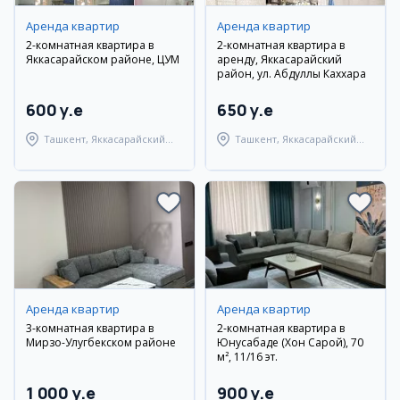
Аренда квартир
Аренда квартир
2-комнатная квартира в
2-комнатная квартира в
Яккасарайском районе, ЦУМ
аренду, Яккасарайский
район, ул. Абдуллы Каххара
600 y.e
650 y.e
Ташкент, Яккасарайский
Ташкент, Яккасарайский
район
район
Аренда квартир
Аренда квартир
3-комнатная квартира в
2-комнатная квартира в
Мирзо-Улугбекском районе
Юнусабаде (Хон Сарой), 70
м², 11/16 эт.
1 000 y.e
900 y.e