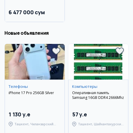
6 477 000 сум
Новые объявления
Телефоны
Компьютеры
iPhone 17 Pro 256GB Silver
Оперативная память
Samsung 16GB DDR4 2666Mhz
1 130 y.e
57 y.e
Ташкент, Чиланзарский
Ташкент, Шайхантахурский
район
район