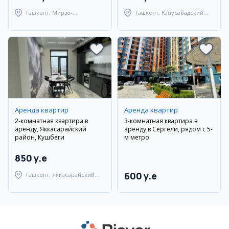
Ташкент, Мирзо-
Ташкент, Юнусабадский
Улугбекский район
район
Аренда квартир
Аренда квартир
2-комнатная квартира в
3-комнатная квартира в
аренду, Яккасарайский
аренду в Сергели, рядом с 5-
район, Кушбеги
м метро
850 y.e
600 y.e
Ташкент, Яккасарайский
район