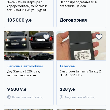
3-комнатная квартира с
Набор преподавателей в
евроремонтом, мебелью и
академию Qalqon
техникой, 83 м², ул. Рудаки
105 000 y.e
Договорная
Легковые автомобили
Телефоны
Дэу Жентра 2020 года,
Смартфон Samsung Galaxy Z
автомат, люк, метан
Flip 4 5G 512 ГБ
9 500 y.e
228 y.e
Наманганская область,
Андижанская область,
Наманганский район
город Андижан