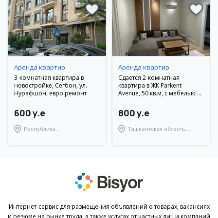
Аренда квартир
Аренда квартир
3-комнатная квартира в
Сдается 2-комнатная
новостройке, Сегбон, ул.
квартира в ЖК Parkent
Нурафшон, евро ремонт
Avenue, 50 кв.м, с мебелью и
техникой
600 y.e
800 y.e
Республика
Ташкентская область,
Каракалпакстан,
Паркентский район
Берунийский район
Интернет-сервис для размещения объявлений о товарах, вакансиях
и резюме на рынке труда, а также услугах от частных лиц и компаний