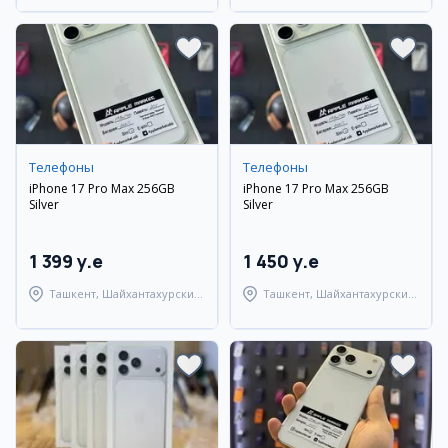
Телефоны
Телефоны
iPhone 17 Pro Max 256GB
iPhone 17 Pro Max 256GB
Silver
Silver
1 399 y.e
1 450 y.e
Ташкент, Шайхантахурский
Ташкент, Шайхантахурский
район
район