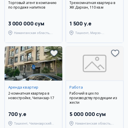
Торговый агент в компанию
Трехкомнатная квартира в
по продаже напитков
ЖК Дархан, 110 кв.м
3 000 000 сум
1 500 y.e
Наманганская область,
Ташкент, Мирзо-
Туракурганский район
Улугбекский район
Аренда квартир
Работа
2-комнатная квартира в
Рабочий в цех по
новостройке, Чиланзар-17
производству продукции из
жести
700 y.e
5 000 000 сум
Ташкент, Чиланзарский
Наманганская область,