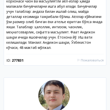
корхонаси чаққон ва масъулиятли аёл-қизлар ҳамда
малакали бичувчиларни ишга қабул қилади. Бичувчилар
учун талаблар: андаза билан ишлай олиш, майда
деталлар кесимида тажрибали бўлиш. Аёллар кўйнагини
ўзи размер олиб бичган ёки ателье юритган бўлса янада
яхши. Талаблар: ҳалоллик, интизом, чаққонлик,
меҳнатсеварлик, сифатга масъулият. Фақат Андижон
шаҳри ичида яшовчилар учун. Ётоқхона йўқ. Иш вақти
келишилади. Манзил: Андижон шаҳри, Ўзбекистон
кўчаси, 48-мактаб мўлжал.
ID:
277831
⚐
Пожаловаться