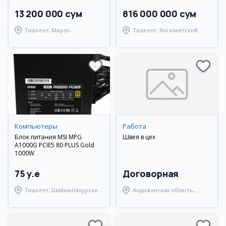
13 200 000 сум
816 000 000 сум
Ташкент, Мирзо-
Ташкент, Янгихаётский
Улугбекский район
район
Компьютеры
Работа
Блок питания MSI MPG
Швея в цех
A1000G PCIE5 80 PLUS Gold
1000W
75 y.e
Договорная
Ташкент, Шайхантахурский
Андижанская область,
район
Андижанский район