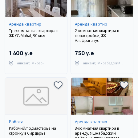
Аренда квартир
Аренда квартир
Трехкомнатная квартира в
2-комнатная квартира в
ЖК O’zMahal, 90 кв.м
новостройке, ЖК
Альфраганус
1 400 y.e
750 y.e
Ташкент, Мирзо-
Ташкент, Мирабадский
Улугбекский район
район
Работа
Аренда квартир
Рабочий/подмастерье на
3-комнатная квартира в
стройку в Сирдарье
аренду, Яшнабадский