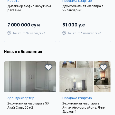
Работа
Продажа квартир
Дизайнер в офис наружной
Двухкомнатная квартира в
рекламы
Чиланзар-20
7 000 000 сум
51 000 y.e
Ташкент, Яшнабадский
Ташкент, Чиланзарский
район
район
Новые объявления
Аренда квартир
Продажа квартир
2-комнатная квартира в ЖК
3-комнатная квартира в
Акай Сити, 50 м2
Янгихаётском районе, Янги
Дархон 1