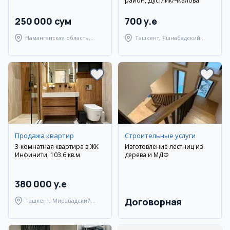
район, Дустлик/Чкалова
250 000 сум
700 y.e
Наманганская область,
Ташкент, Яшнабадский
Наманганский район
район
Продажа квартир
Строительные услуги
3-комнатная квартира в ЖК
Изготовление лестниц из
Инфинити, 103.6 кв.м
дерева и МДФ
380 000 y.e
Договорная
Ташкент, Мирабадский
район