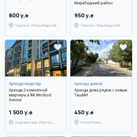
Мирабадский район
800 y.e
950 y.e
Ташкент, Юнусабадский
Ташкент, Мирабадский
район
район
Аренда квартир
Аренда домов
Аренда 2-комнатной
Аренда дома рядом с новым
квартиры в ЖК Mirobod
ТашМИ
Avenue
1 500 y.e
450 y.e
Андижанская область,
Республика
город Андижан
Каракалпакстан,
Берунийский район