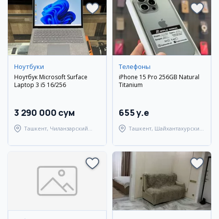
Ноутбуки
Телефоны
Ноутбук Microsoft Surface
iPhone 15 Pro 256GB Natural
Laptop 3 i5 16/256
Titanium
3 290 000 сум
655 y.e
Ташкент, Чиланзарский
Ташкент, Шайхантахурский
район
район