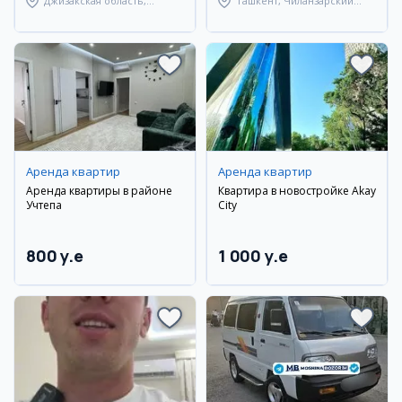
Джизакская область,
Ташкент, Чиланзарский
Дустликский район
район
Аренда квартир
Аренда квартир
Аренда квартиры в районе
Квартира в новостройке Akay
Учтепа
City
800 y.e
1 000 y.e