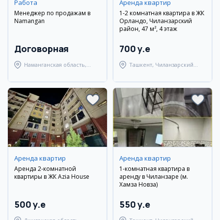
Работа
Аренда квартир
Менеджер по продажам в
1-2 комнатная квартира в ЖК
Namangan
Орландо, Чиланзарский
район, 47 м², 4 этаж
Договорная
700 y.e
Наманганская область,
Ташкент, Чиланзарский
Наманганский район
район
Аренда квартир
Аренда квартир
Аренда 2-комнатной
1-комнатная квартира в
квартиры в ЖК Azia House
аренду в Чиланзаре (м.
Хамза Новза)
500 y.e
550 y.e