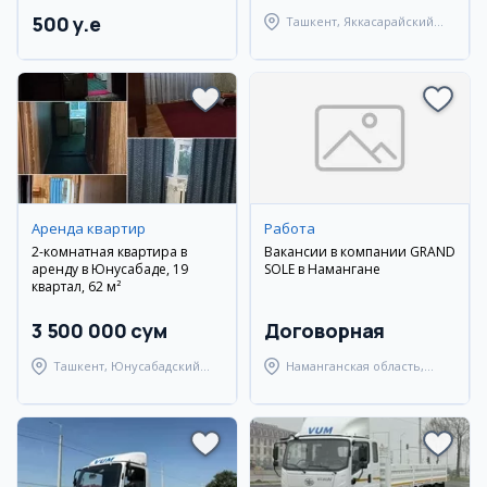
500 y.e
Ташкент, Яккасарайский
район
Аренда квартир
Работа
2-комнатная квартира в
Вакансии в компании GRAND
аренду в Юнусабаде, 19
SOLE в Намангане
квартал, 62 м²
3 500 000 сум
Договорная
Ташкент, Юнусабадский
Наманганская область,
район
Наманганский район