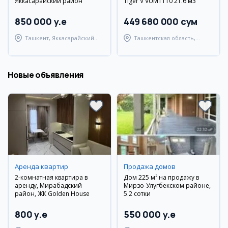
Яккасарайский район
Tiger V VUM1110 21.6 м3
850 000 y.e
449 680 000 сум
Ташкент, Яккасарайский
Ташкентская область,
район
Ташкентский район
Новые объявления
Аренда квартир
Продажа домов
2-комнатная квартира в
Дом 225 м² на продажу в
аренду, Мирабадский
Мирзо-Улугбекском районе,
район, ЖК Golden House
5.2 сотки
800 y.e
550 000 y.e