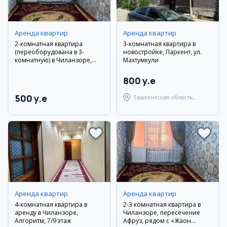
Аренда квартир
Аренда квартир
2-комнатная квартира
3-комнатная квартира в
(переоборудована в 3-
новостройке, Паркент, ул.
комнатную) в Чиланзоре,
Махтумкули
рядом с «Jahon Tillari»
800 y.e
500 y.e
Ташкентская область,
Паркентский район
Аренда квартир
Аренда квартир
4-комнатная квартира в
2-3 комнатная квартира в
аренду в Чиланзоре,
Чиланзоре, пересечение
Алгоритм, 7/9 этаж
Афруз, рядом с «Жаҳон