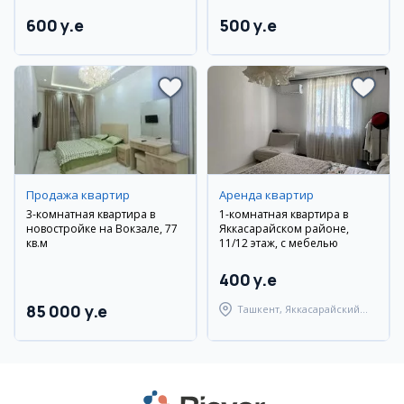
тиллари», новый ремонт
600 y.e
500 y.e
Продажа квартир
Аренда квартир
3-комнатная квартира в
1-комнатная квартира в
новостройке на Вокзале, 77
Яккасарайском районе,
кв.м
11/12 этаж, с мебелью
400 y.e
85 000 y.e
Ташкент, Яккасарайский
район