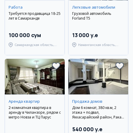
Работа
Легковые автомобили
Требуется продавщица 18-25
Грузовой автомобиль
лет в Самарканде
Forland T5
100 000 сум
13 000 y.e
Самаркандская область,
Наманганская область,
Самаркандский район
Наманганский район
Аренда квартир
Продажа домов
2-комнатная квартира в
Дом 6 комнат, 380 кв.м, 2
аренду в Чиланзоре, рядом с
этажа + подвал,
метро Новза и ТЦ Парус
Яккасарайский район, Ракат
махалля
540 000 y.e