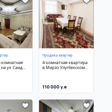
артир
Продажа квартир
2-комнатная
4-комнатная квартира
на ул. Саид
в Мирзо Улугбекском
районе, 82 кв.м
110 000 y.e