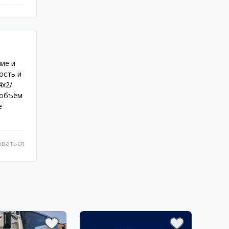
ние и
ость и
4x2/
й объём
е
оваться