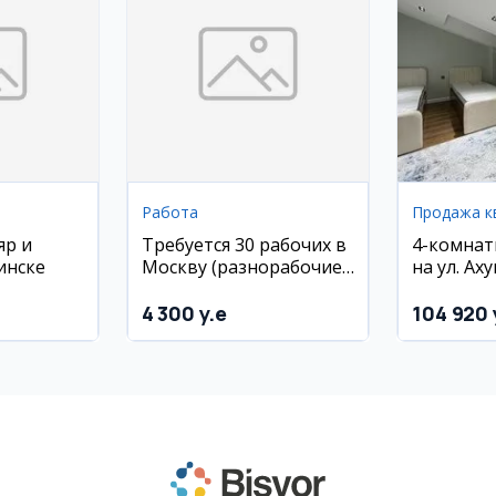
Работа
Продажа к
яр и
Требуется 30 рабочих в
4-комнат
инске
Москву (разнорабочие,
на ул. Ах
плиточники, мастера
кв.м
по гипсокартону,
4 300 y.e
104 920 
сантехники)