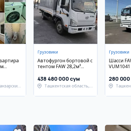
Грузовики
Грузовики
квартира
Автофургон бортовой с
Шасси FA
ом
тентом FAW 28,2м³
VUM1041 /
артал
ДИЗЕЛЬ
(Бензино
438 480 000 сум
280 000
анзарский
Ташкентская область,
Ташкен
Ташкентский район
Ташкен