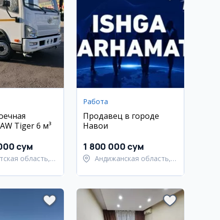
Работа
оечная
Продавец в городе
машина FAW Tiger 6 м³
Навои
 000 сум
1 800 000 сум
тская область,
Андижанская область,
тский район
город Андижан