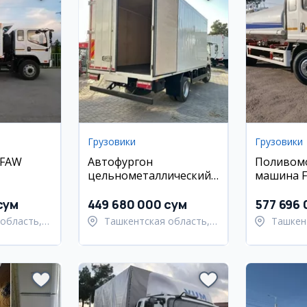
Грузовики
Грузовики
 FAW
Автофургон
Поливом
цельнометаллический
FAW Tiger V VUM1110
21.6 м3
сум
449 680 000 сум
577 696
область,
Ташкентская область,
Ташкен
 район
Ташкентский район
Ташкен