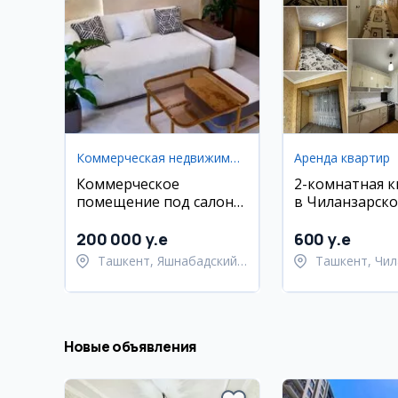
Коммерческая недвижимость
Аренда квартир
Коммерческое
2-комнатная 
помещение под салон
в Чиланзарск
красоты в
районе, 16 кв
Яшнабадском районе
200 000 y.e
600 y.e
Ташкент, Яшнабадский
Ташкент, Чил
район
район
Новые объявления