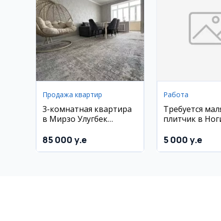
Продажа квартир
Работа
3-комнатная квартира
Требуется мал
в Мирзо Улугбек
плитчик в Ног
районе, Куйлюк-1
85 000 y.e
5 000 y.e