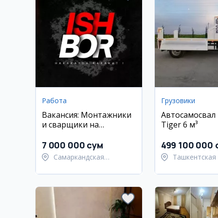
Работа
Грузовики
Вакансия: Монтажники
Автосамосвал
и сварщики на
Tiger 6 м³
временную работу
7 000 000 сум
499 100 000 
Самаркандская
Ташкентская 
область, Нурабадский
Ташкентский
район