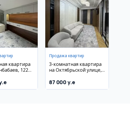
вартир
Продажа квартир
ная квартира
3-комнатная квартира
унбабаев, 122
на Октябрьской улице,
63 м², 8/12 этаж
y.e
87 000 y.e