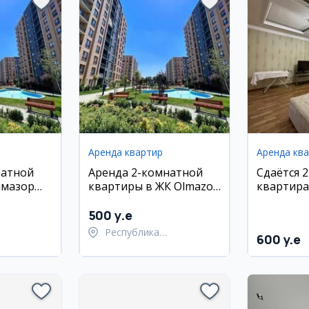
Аренда квартир
Аренда кв
натной
Аренда 2-комнатной
Сдаётся 
лмазор
квартиры в ЖК Olmazor
квартира 
City
Барака
500 y.e
Республика
600 y.e
ан,
Каракалпакстан,
район
Берунийский район