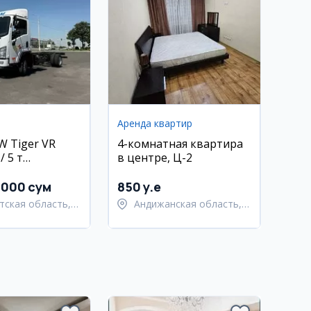
Аренда квартир
W Tiger VR
4-комнатная квартира
 5 т
в центре, Ц-2
вый)
 000 сум
850 y.e
тская область,
Андижанская область,
тский район
город Андижан