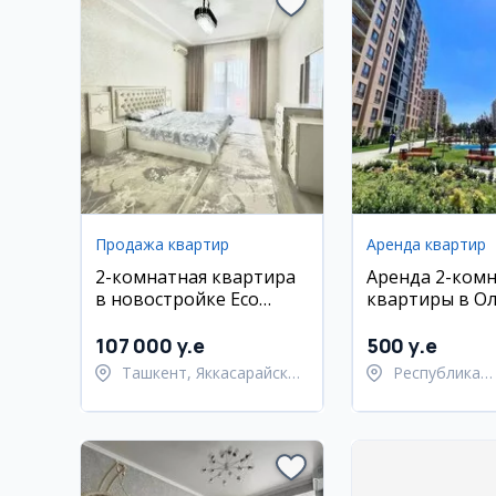
Продажа квартир
Аренда квартир
2-комнатная квартира
Аренда 2-ком
в новостройке Eco
квартиры в О
House, Яккасарайский
Сити
район, 55 кв.м
107 000 y.e
500 y.e
Ташкент, Яккасарайский
Республика
район
Каракалпакст
Берунийский 