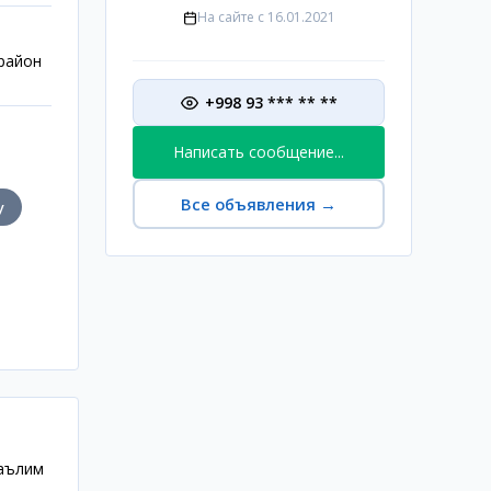
На сайте с
16.01.2021
 район
+998 93 *** ** **
Написать сообщение...
Все объявления
→
у
Таълим