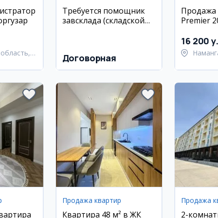
истратор
Требуется помощник
Продажа 
оргузар
завсклада (складской
Premier 2
работник)
16 200 y
область,
Наманг
Договорная
 район
Наманг
р
Продажа квартир
Продажа к
квартира
Квартира 48 м² в ЖК
2-комнат