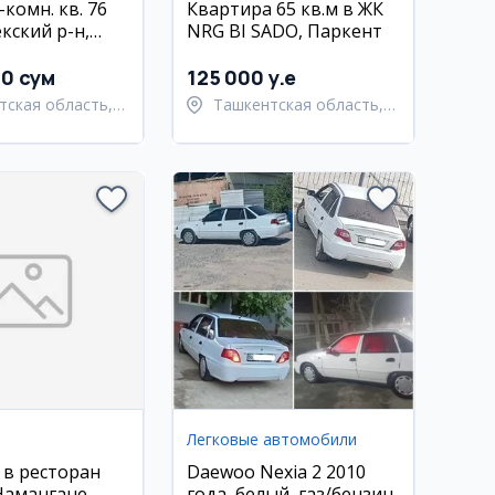
-комн. кв. 76
Квартира 65 кв.м в ЖК
екский р-н,
NRG BI SADO, Паркент
00 сум
125 000 y.e
тская область,
Ташкентская область,
тский район
Паркентский район
Легковые автомобили
 в ресторан
Daewoo Nexia 2 2010
 Намангане
года, белый, газ/бензин