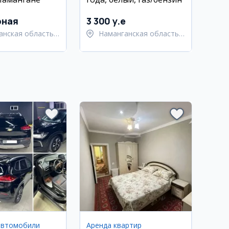
рная
3 300 y.e
анская область,
Наманганская область,
анский район
Учкурганский район
автомобили
Аренда квартир