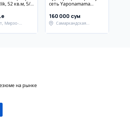
ik, 52 кв.м, 5/5
сеть Yaponamama
(Самарканд)
.e
160 000 сум
т, Мирзо-
Самаркандская
кский район
область,
Самаркандский район
резюме на рынке