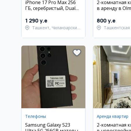
iPhone 17 Pro Max 256
2-комнатная 
ГБ, серебристый, Dual
в аренду в Olm
SIM
евро-ремонт
1 290 y.e
800 y.e
Ташкент, Чиланзарский
Ташкентская 
район
Ташкентский
Телефоны
Аренда квартир
Samsung Galaxy S23
2-комнатная 
Ultra 5G 256GB матовый
в новостройке