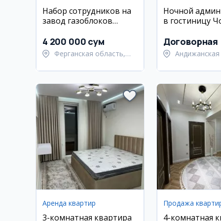
Набор сотрудников на
Ночной админ
завод газоблоков
в гостиницу Ч
TIANRUN в Охангароне
4 200 000 сум
Договорная
Ферганская область,
Андижанская 
Узбекистанский район
Андижанский
Аренда квартир
Продажа кварти
3-комнатная квартира
4-комнатная 