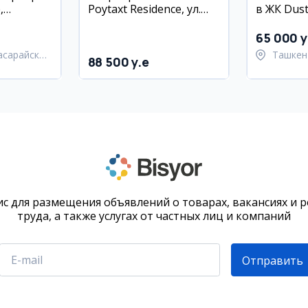
,
Poytaxt Residence, ул.
в ЖК Dustl
 район,
Махтумкули, евро
эт.
ремонт
65 000 y
асарайский
Ташкен
88 500 y.e
Улугбе
с для размещения объявлений о товарах, вакансиях и 
труда, а также услугах от частных лиц и компаний
Отправить