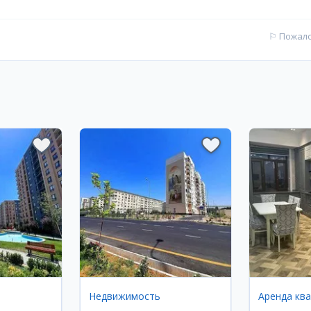
⚐
Пожал
Недвижимость
Аренда кв