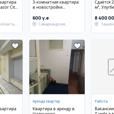
квартира
3-комнатная квартира
Сдаётся 2
azor City,
в новостройке
м², Улугб
(Самарканд Дарвоза)
Феруза
600 y.e
8 400 0
область,
Самаркандская
Ташкен
 район
область,
Ташкен
Самаркандский район
Аренда квартир
Работа
квартира
Квартира в аренду в
Вакансии
,
Чилонзоре
Tandir в