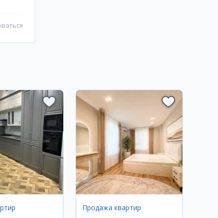
оваться
артир
Продажа квартир