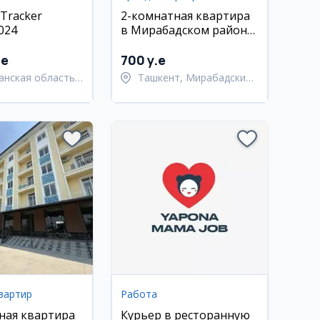
Tracker
2-комнатная квартира
024
в Мирабадском районе,
65 м², 3/9 этаж, с
ремонтом
.e
700 y.e
анская область,
Ташкент, Мирабадский
анский район
район
вартир
Работа
ная квартира
Курьер в ресторанную