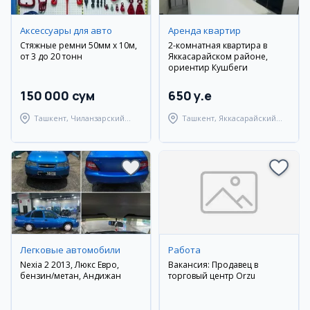
Аксессуары для авто
Аренда квартир
Стяжные ремни 50мм х 10м,
2-комнатная квартира в
от 3 до 20 тонн
Яккасарайском районе,
ориентир Кушбеги
150 000 сум
650 y.e
Ташкент, Чиланзарский
Ташкент, Яккасарайский
район
район
Легковые автомобили
Работа
Nexia 2 2013, Люкс Евро,
Вакансия: Продавец в
бензин/метан, Андижан
торговый центр Orzu