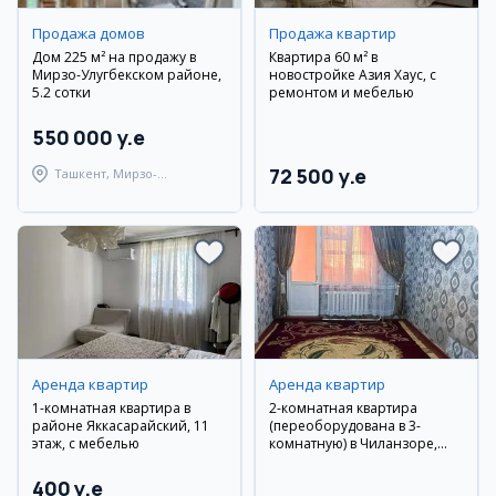
Продажа домов
Продажа квартир
Дом 225 м² на продажу в
Квартира 60 м² в
Мирзо-Улугбекском районе,
новостройке Азия Хаус, с
5.2 сотки
ремонтом и мебелью
550 000 y.e
72 500 y.e
Ташкент, Мирзо-
Улугбекский район
Аренда квартир
Аренда квартир
1-комнатная квартира в
2-комнатная квартира
районе Яккасарайский, 11
(переоборудована в 3-
этаж, с мебелью
комнатную) в Чиланзоре,
рядом с «Jahon Tillari»
400 y.e