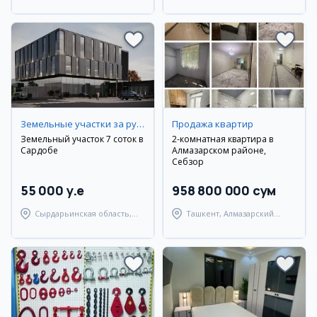
Улугбекский район
Земельные участки за рубежом
Продажа квартир
Земельный участок 7 соток в
2-комнатная квартира в
Сардобе
Алмазарском районе,
Себзор
55 000 y.e
958 800 000 сум
Сырдарьинская область,
Ташкент, Алмазарский
Сардобский район
район