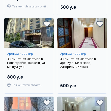
500 y.e
Ташкент, Яккасарайский
район
Аренда квартир
Аренда квартир
3-комнатная квартира в
4-комнатная квартира в
новостройке, Паркент, ул.
аренду в Чиланзоре,
Махтумкули
Алгоритм, 7/9 этаж
800 y.e
600 y.e
Ташкентская область,
Паркентский район