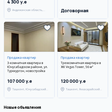
4 300 y.e
Договорная
Андижанская область,
Андижанский район
Продажа квартир
Продажа квартир
3-комнатная квартира в
Трехкомнатная квартира в
Юнусабадском районе, ул.
ЖК Vegas Tower, 56 м²
Турккургон, новостройка
107 000 y.e
120 000 y.e
Ташкент, Юнусабадский
Ташкент, Яккасарайский
район
район
Новые объявления