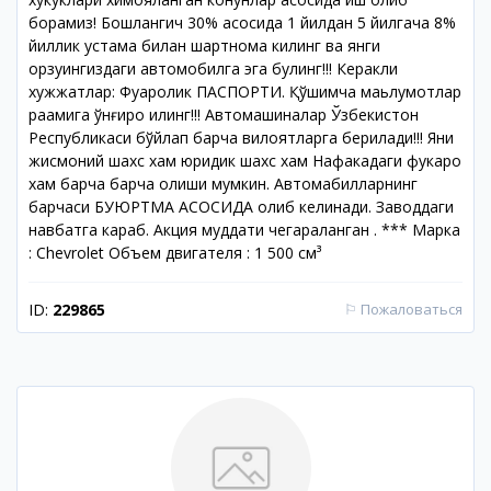
борамиз! Бошлангич 30% асосида 1 йилдан 5 йилгача 8%
йиллик устама билан шартнома килинг ва янги
орзуингиздаги автомобилга эга булинг!!! Керакли
хужжатлар: Фуқаролик ПАСПОРТИ. Қўшимча маьлумотлар
рақамига қўнғироқ қилинг!!! Автомашиналар Ўзбекистон
Республикаси бўйлап барча вилоятларга берилади!!! Яни
жисмоний шахс хам юридик шахс хам Нафакадаги фукаро
хам барча барча олиши мумкин. Автомабилларнинг
барчаси БУЮРТМА АСОСИДА олиб келинади. Заводдаги
навбатга караб. Акция муддати чегараланган . *** Марка
: Chevrolet Объем двигателя : 1 500 см³
ID:
229865
⚐
Пожаловаться