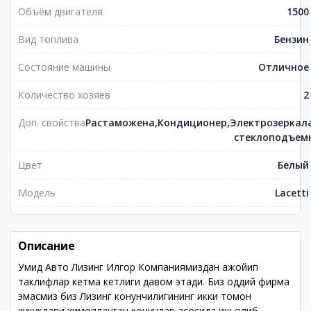
Объём двигателя
1500
Вид топлива
Бензин
Состояние машины
Отличное
Количество хозяев
2
Доп. свойства
Растаможена,Кондиционер,Электрозеркала
стеклоподъем
Цвет
Белый
Модель
Lacetti
Описание
Умид Авто Лизинг Илгор Компаниямиздан ажойип
таклифлар кетма кетлиги давом этади. Биз оддий фирма
эмасмиз биз Лизинг конунчилигининг икки томон
хукуклари химояланган конунлар асосида иш олиб