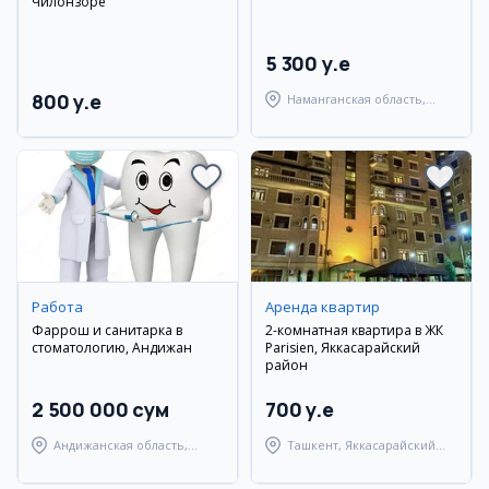
Чилонзоре
5 300 y.e
800 y.e
Наманганская область,
Янгикурганский район
Работа
Аренда квартир
Фаррош и санитарка в
2-комнатная квартира в ЖК
стоматологию, Андижан
Parisien, Яккасарайский
район
2 500 000 сум
700 y.e
Андижанская область,
Ташкент, Яккасарайский
Мархаматский район
район