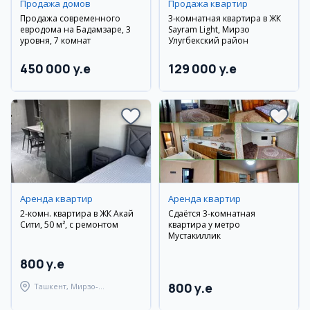
Продажа домов
Продажа квартир
Продажа современного
3-комнатная квартира в ЖК
евродома на Бадамзаре, 3
Sayram Light, Мирзо
уровня, 7 комнат
Улугбекский район
450 000 y.e
129 000 y.e
Аренда квартир
Аренда квартир
2-комн. квартира в ЖК Акай
Сдаётся 3-комнатная
Сити, 50 м², с ремонтом
квартира у метро
Мустакиллик
800 y.e
800 y.e
Ташкент, Мирзо-
Улугбекский район