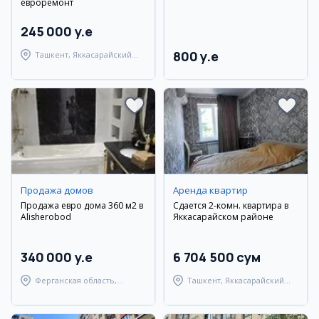
евроремонт
245 000 y.e
800 y.e
Ташкент, Яккасарайский
район
Продажа домов
Аренда квартир
Продажа евро дома 360 м2 в
Сдается 2-комн. квартира в
Аlisherobod
Яккасарайском районе
340 000 y.e
6 704 500 сум
Ферганская область,
Ташкент, Яккасарайский
Узбекистанский район
район