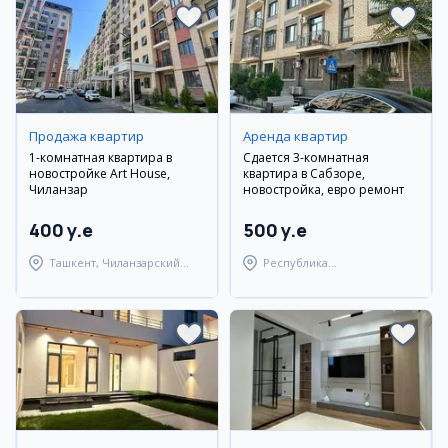
Продажа квартир
Аренда квартир
1-комнатная квартира в
Сдается 3-комнатная
новостройке Art House,
квартира в Сабзоре,
Чиланзар
новостройка, евро ремонт
400 y.e
500 y.e
Ташкент, Чиланзарский
Республика
район
Каракалпакстан,
Берунийский район