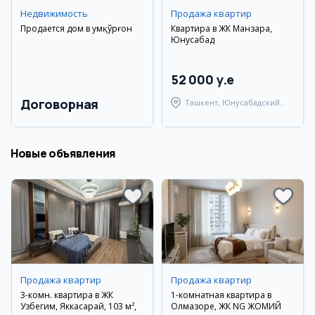
Недвижимость
Продажа квартир
Продается дом в Қумқўрғон
Квартира в ЖК Манзара,
Юнусабад
52 000 y.e
Договорная
Ташкент, Юнусабадский
район
Новые объявления
Продажа квартир
Продажа квартир
3-комн. квартира в ЖК
1-комнатная квартира в
Узбегим, Яккасарай, 103 м²,
Олмазоре, ЖК NG ЖОМИЙ