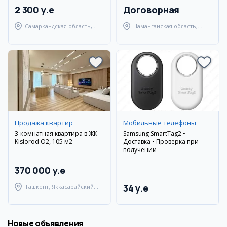
2 300 y.e
Договорная
Самаркандская область,
Наманганская область,
Самаркандский район
Наманганский район
Продажа квартир
Мобильные телефоны
3-комнатная квартира в ЖК
Samsung SmartTag2 •
Kislorod O2, 105 м2
Доставка • Проверка при
получении
370 000 y.e
34 y.e
Ташкент, Яккасарайский
район
Новые объявления