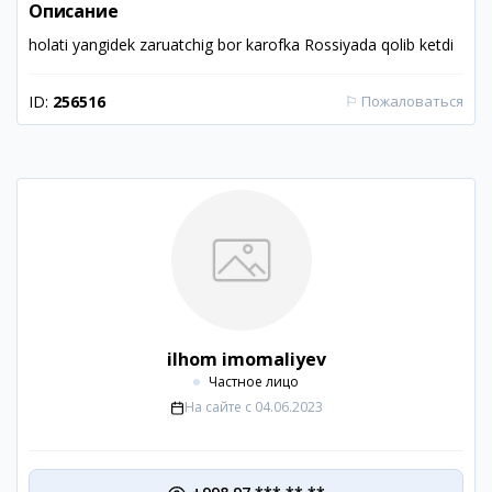
Описание
holati yangidek zaruatchig bor karofka Rossiyada qolib ketdi
ID:
256516
⚐
Пожаловаться
ilhom imomaliyev
Частное лицо
На сайте с
04.06.2023