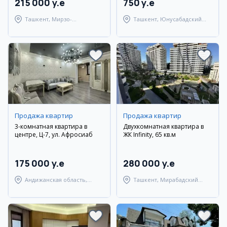
215 000 y.e
750 y.e
Ташкент, Мирзо-
Ташкент, Юнусабадский
Улугбекский район
район
Продажа квартир
Продажа квартир
3-комнатная квартира в
Двухкомнатная квартира в
центре, Ц-7, ул. Афросиаб
ЖК Infinity, 65 кв.м
175 000 y.e
280 000 y.e
Андижанская область,
Ташкент, Мирабадский
город Андижан
район