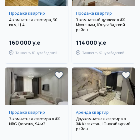
Продажа квартир
Продажа квартир
4-комнатная квартира, 90
3-комнатный дуплекс в ЖК
кв.м, Ц-4
Мухташам, Юнусабадский
район
160 000 y.e
114 000 y.e
Ташкент, Юнусабадский
Ташкент, Юнусабадский
район
район
Продажа квартир
Аренда квартир
3-комнатная квартира в ЖК
Двухкомнатная квартира в
NRG Qorasuv, 94 м2
ЖК Казахстан, Юнусабадский
район