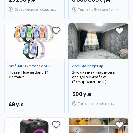
Самаркандская область,
Ташкент, Яккасарайский
Самаркандский район
район
Мобильные телефоны
Аренда квартир
Новый Huawei Band 11
3-комнатная квартира в
Доставка
аренду в Мирабаде
(Электродвигатель)
500 y.e
48 y.e
Ташкентская область,
Ташкентский район