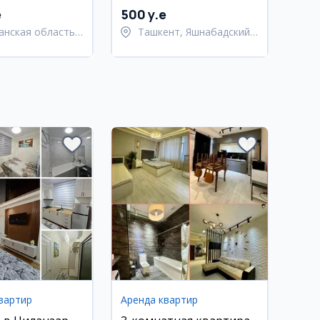
e
500 y.e
анская область,
Ташкент, Яшнабадский
рганский район
район
вартир
Аренда квартир