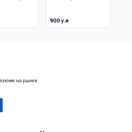
этаж
Яккасарой, 90 м²
900 y.e
резюме на рынке