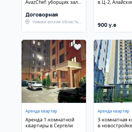
AvazChef: уборщик зала
в Ц-2, Алайски
и посудомойщик
5/9 этаж, ново
с мебелью и т
Договорная
Наманганская область,
900 y.e
Наманганский район
Аренда квартир
Аренда квартир
Аренда 1-комнатной
3-комнатная 
квартиры в Сергели
в новостройке
Сергели, Янги