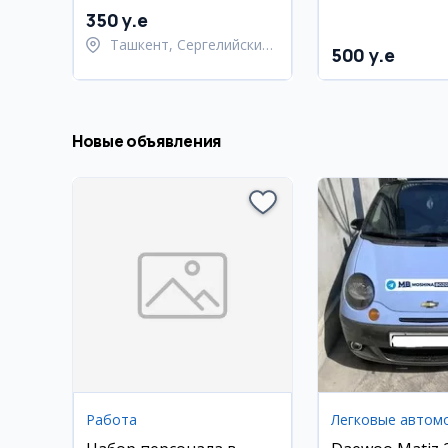
350 y.e
Ташкент, Сергелийский
500 y.e
район
Новые объявления
Работа
Легковые автом