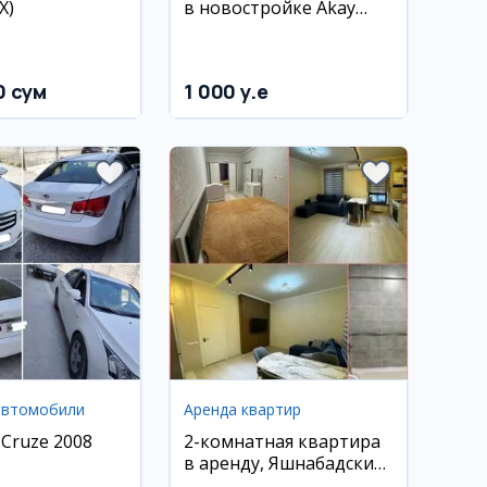
X)
в новостройке Akay
City, Дархан, метро
Хамид Олимджон
0 сум
1 000 y.e
автомобили
Аренда квартир
 Cruze 2008
2-комнатная квартира
в аренду, Яшнабадский
район, ул. Лисунова