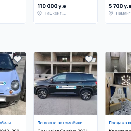
Шайхантахурский
110 000 y.e
5 700 y.
район
Ташкент,
Наманг
Шайхантахурский район
Тураку
обили
Легковые автомобили
Продажа к