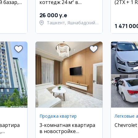
й базар,
коттедж 24 м² в
(2TX + 1 R
стройка,
Яшнабадском районе
ехникой
26 000 y.e
Ташкент, Яшнабадский
1 471 00
район
Продажа квартир
Легковые 
квартира
3-комнатная квартира
Chevrolet
,
в новостройке
 Дархон
Nurafshon Avenue,