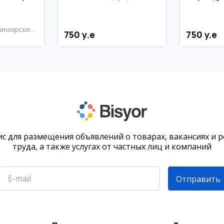
аренду
60 м², 1 
анзарский
750 y.e
750 y.e
с для размещения объявлений о товарах, вакансиях и 
труда, а также услугах от частных лиц и компаний
Отправить