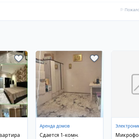
⚐
Пожал
Аренда домов
Электрони
квартира
Сдается 1-комн.
Микрофон 