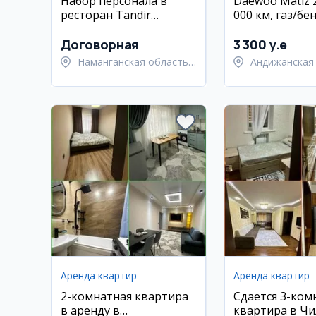
Набор персонала в
Daewoo Matiz 2
ресторан Tandir
000 км, газ/бе
(Наманган)
механика, Ан
Договорная
3 300 y.e
Наманганская область,
Андижанская 
Наманганский район
Андижанский
Аренда квартир
Аренда квартир
2-комнатная квартира
Сдается 3-ком
в аренду в
квартира в Чи