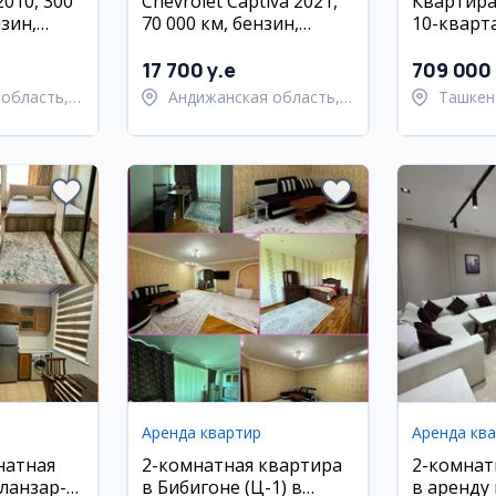
010, 300
Chevrolet Captiva 2021,
Квартира
нзин,
70 000 км, бензин,
10-кварта
дижан
Андижан
17 700 y.e
709 000
область,
Андижанская область,
Ташкен
 район
Андижанский район
район
Аренда квартир
Аренда кв
натная
2-комнатная квартира
2-комнат
ланзар-1,
в Бибигоне (Ц-1) в
в аренду 