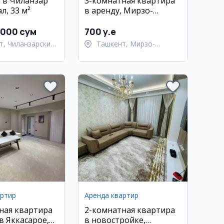
 в Чиланзар
3-комнатная квартира
л, 33 м²
в аренду, Мирзо-
Улугбекский район,
Паркент
 000 сум
700 y.e
т, Чиланзарский
Ташкент, Мирзо-
Улугбекский район
артир
Аренда квартир
ная квартира
2-комнатная квартира
в Яккасарое,
в новостройке,