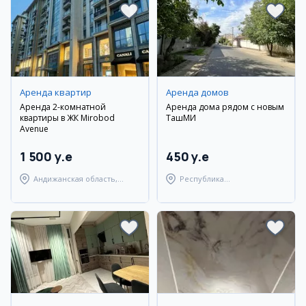
Аренда квартир
Аренда домов
Аренда 2-комнатной
Аренда дома рядом с новым
квартиры в ЖК Mirobod
ТашМИ
Avenue
1 500 y.e
450 y.e
Андижанская область,
Республика
город Андижан
Каракалпакстан,
Берунийский район