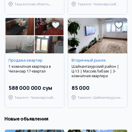
Ташкентская область,
Ташкент, Чиланзарский
Паркентский район
район
Продажа квартир
Вторичный рынок
1-комнатная квартира в
Шайхантахурский район |
Чиланзар 17-квартал
Ц-13 | Массив Лабзак | 3-
комнатная квартира
588 000 000 сум
85 000
Ташкент, Чиланзарский
Ташкент, Шайхантахурский
район
район
Новые объявления