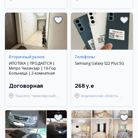
район
район
Вторичный рынок
Телефоны
ИПОТЕКА | ПРОДАЁТСЯ |
Samsung Galaxy S22 Plus 5G
Метро Чиланзар | 16-Гор
Больница | 2-комнатная
Договорная
268 y.e
Ташкент, Чиланзарский
Андижанская область,
район
город Андижан