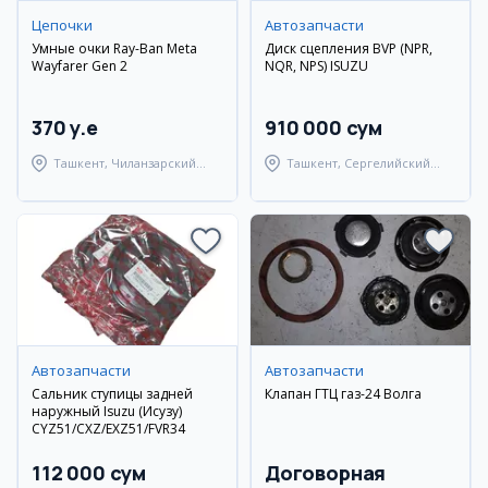
Цепочки
Автозапчасти
Умные очки Ray-Ban Meta
Диск сцепления BVP (NPR,
Wayfarer Gen 2
NQR, NPS) ISUZU
370 y.e
910 000 сум
Ташкент, Чиланзарский
Ташкент, Сергелийский
район
район
Автозапчасти
Автозапчасти
Сальник ступицы задней
Клапан ГТЦ газ-24 Волга
наружный Isuzu (Исузу)
CYZ51/CXZ/EXZ51/FVR34
112 000 сум
Договорная