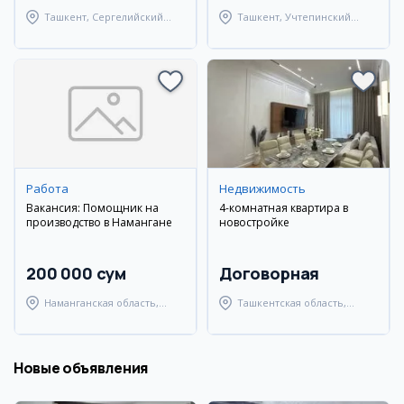
Ташкент, Сергелийский
Ташкент, Учтепинский
район
район
Работа
Недвижимость
Вакансия: Помощник на
4-комнатная квартира в
производство в Намангане
новостройке
200 000 сум
Договорная
Наманганская область,
Ташкентская область,
Наманганский район
Паркентский район
Новые объявления