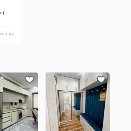
ь)
оваться