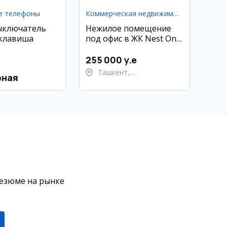
е телефоны
Коммерческая недвижимость
ыключатель
Нежилое помещение
 клавиша
под офис в ЖК Nest One
E Blok, Ташкент-Сити,
56 кв.м
255 000 y.e
Ташкент,
рная
Шайхантахурский район
резюме на рынке