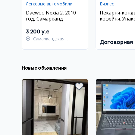
Легковые автомобили
Бизнес
Daewoo Nexia 2, 2010
Пекарня-конди
год, Самарканд
кофейня. Упа
готовый бизне
3 200 y.e
Самаркандская
Договорная
область,
Самаркандский район
Новые объявления