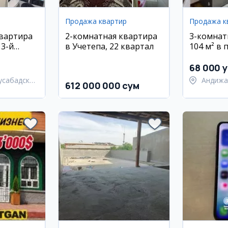
Продажа квартир
Продажа к
квартира
2-комнатная квартира
3-комнат
13-й
в Учетепа, 22 квартал
104 м² в 
KAT
этаж, Ан
68 000 y
усабадский
Андижа
612 000 000 сум
Андижа