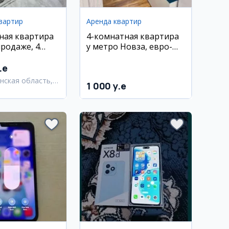
вартир
Аренда квартир
ная квартира
4-комнатная квартира
продаже, 4
у метро Новза, евро-
дижан
ремонт
.e
нская область,
1 000 y.e
нский район