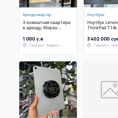
Аренда квартир
Ноутбуки
3-комнатная квартира
Ноутбук Lenov
в аренду, Мирзо-
ThinkPad T14s (
Улугбекский район,
16 ГБ, 512 ГБ S
Ташкент
сенсорный экр
1 000 y.e
3 402 000 су
Ташкент, Мирзо-
Ташкент, Чил
Улугбекский район
район