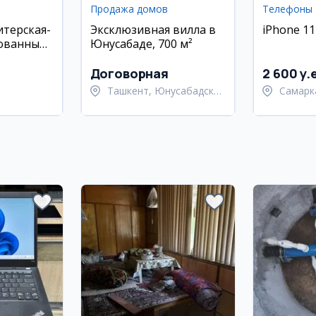
Продажа домов
Телефоны
терская-
Эксклюзивная вилла в
iPhone 11
кованный
Юнусабаде, 700 м²
с
Договорная
2 600 y.
Ташкент, Юнусабадский
Самарк
район
област
Самарк