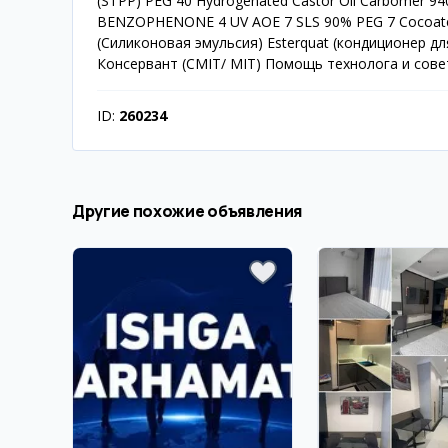
(STPP) PEG 40 Hydrogenated Castor Oil Carbomer 9
BENZOPHENONE 4 UV AOE 7 SLS 90% PEG 7 Cocoate 
(Силиконовая эмульсия) Esterquat (кондиционер д
Консервант (CMIT/ MIT) Помощь технолога и сове
ID:
260234
Другие похожие объявления