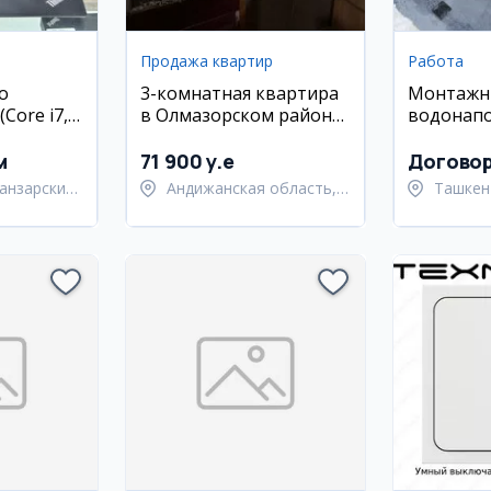
Продажа квартир
Работа
o
3-комнатная квартира
Монтажн
Core i7,
в Олмазорском районе,
водонап
SD,
ул. Кора Камиш, 70 кв.м
и сварщи
ан)
м
71 900 y.e
Догово
анзарский
Андижанская область,
Ташкен
город Андижан
Янгиюл