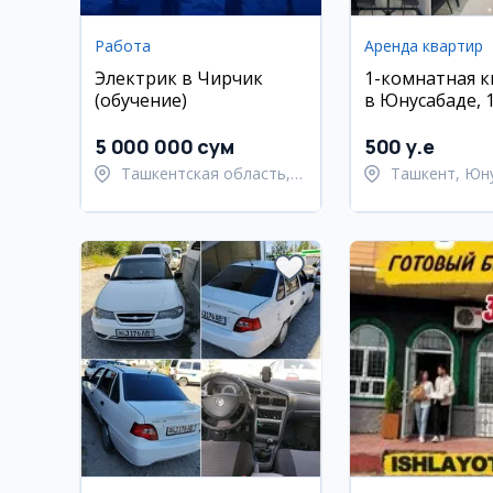
Работа
Аренда квартир
Электрик в Чирчик
1-комнатная 
(обучение)
в Юнусабаде, 
квартал, ЖК I
5 000 000 сум
500 y.e
Ташкентская область,
Ташкент, Юн
Ташкентский район
район