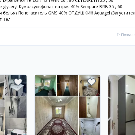
40 D-pantenol TRILON B TWIN 20 , 80 CETEARETH 25 , 50
glyceryl Кумолсульфонат натрия 40% Sempure BRB 35 , 60
ля белья) Пеногаситель GMS 40% ОТДУШКИ!!! Aquagel (Загустител
т Тел +
⚐
Пожал