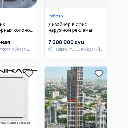
Работа
ик
Дизайнер в офис
орных колонок
наружной рекламы
к
рная
7 000 000 сум
тская область,
Ташкент, Яшнабадский
ьский район
район