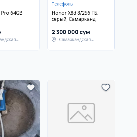
Телефоны
 Pro 64GB
Honor X8d 8/256 ГБ,
серый, Самарканд
e
2 300 000 сум
андская
Самаркандская
ь,
область,
андский район
Самаркандский район