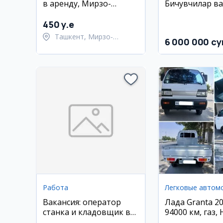
в аренду, Мирзо-
Бичувчилар ва
Улугбекский район,
чеварларга (А
Корасу-6
450 y.e
Ташкент, Мирзо-
6 000 000 су
Улугбекский район
Работа
Легковые автом
Вакансия: оператор
Лада Granta 20
станка и кладовщик в
94000 км, газ,
Namangan (UzCarPlast)