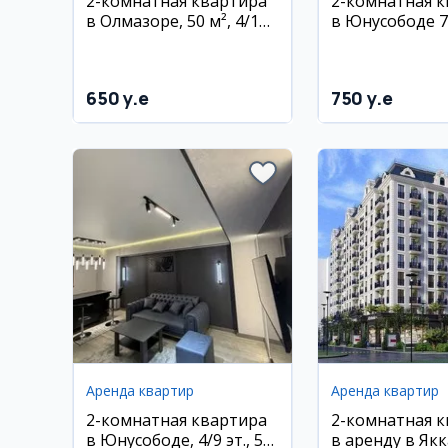
2-комнатная квартира
2-комнатная 
в Олмазоре, 50 м², 4/12
в Юнусободе 7,
этаж
6/9 этаж
650 y.e
750 y.e
Аренда квартир
Аренда квартир
2-комнатная квартира
2-комнатная 
в Юнусободе, 4/9 эт., 52
в аренду в Якк