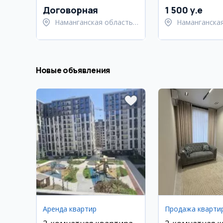
Договорная
1 500 y.e
Наманганская область,
Наманганская
Наманганский район
Намангански
Новые объявления
Аренда квартир
Продажа кварти