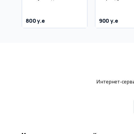
м²
140 м², 2/10 эт
800 y.e
900 y.e
Интернет-серви