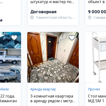
штукатур и мастер по
объект в
ндижон)
стяжке в Ташкенте
Кашкада
Договорная
9 000 0
Ташкентская область,
Самарк
м
Ташкентский район
област
Самарк
обили
Аренда квартир
Прочее
22 года,
3-комнатная квартира
Стол ма
 Наманган
в аренду рядом с метро
МД SM 1
Тинчлик