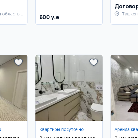
Догово
 область,
Ташкен
600 y.e
й район
район
р
Квартиры посуточно
Аренда кв