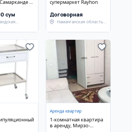
 Самарканде и
супермаркет Rayhon
рье
00 сум
Договорная
андская
Наманганская область,
ь,
Наманганский район
андский район
Аренда квартир
нипуляционный
1-комнатная квартира
в аренду, Мирзо-
Улугбекский район, 4