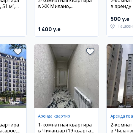
квартира
3-комнатная квартира
2-комнат
 51 м²,
в ЖК Милано,
в аренду 
Яккасарой, 106 м²
м², 4/4 э
500 y.e
Ташкен
1 400 y.e
район
Аренда квартир
Аренда кв
квартира
1-комнатная квартира
2-комнат
асарое,
в Чиланзар (19 квартал)
в Чиланзо