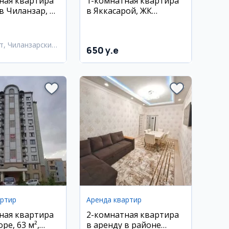
ная квартира
1-комнатная квартира
в Чиланзар, 56
в Яккасарой, ЖК
таж
Престиж гарденс
т, Чиланзарский
650 y.e
артир
Аренда квартир
ная квартира
2-комнатная квартира
ре, 63 м²,
в аренду в районе