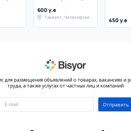
аж
в аренду
11/12 эта
600 y.e
Ташкент, Чиланзарский
450 y.e
район
с для размещения объявлений о товарах, вакансиях и 
труда, а также услугах от частных лиц и компаний
Отправить