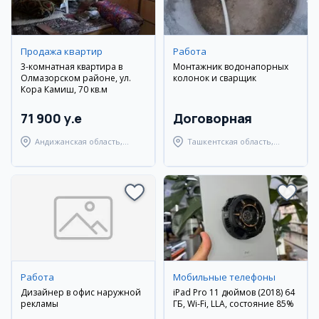
Продажа квартир
Работа
3-комнатная квартира в
Монтажник водонапорных
Олмазорском районе, ул.
колонок и сварщик
Кора Камиш, 70 кв.м
71 900 y.e
Договорная
Андижанская область,
Ташкентская область,
город Андижан
Янгиюльский район
Работа
Мобильные телефоны
Дизайнер в офис наружной
iPad Pro 11 дюймов (2018) 64
рекламы
ГБ, Wi-Fi, LLA, состояние 85%