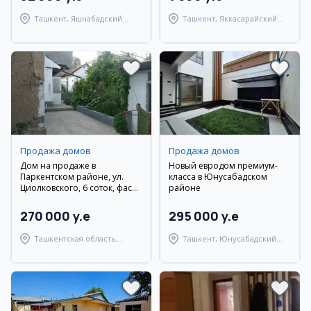
Ташкент, Яшнабадский
Ташкент, Яккасарайский
район
район
Продажа домов
Продажа домов
Дом на продаже в
Новый евродом премиум-
Паркентском районе, ул.
класса в Юнусабадском
Циолковского, 6 соток, фасад
районе
12 м
270 000 y.e
295 000 y.e
Ташкентская область,
Ташкент, Юнусабадский
Паркентский район
район