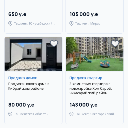
650 y.e
105 000 y.e
Ташкент, Юнусабадский
Ташкент, Мирзо-
район
Улугбекский район
Продажа домов
Продажа квартир
Продажа нового дома в
3-комнатная квартира в
Кибрайском районе
новостройке Хон Сарой,
Яккасарайский район
80 000 y.e
143 000 y.e
Ташкентская область,
Ташкент, Яккасарайский
Кибрайский район
район