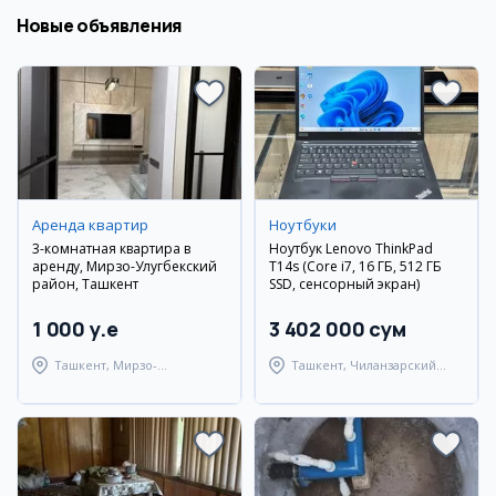
Новые объявления
Аренда квартир
Ноутбуки
3-комнатная квартира в
Ноутбук Lenovo ThinkPad
аренду, Мирзо-Улугбекский
T14s (Core i7, 16 ГБ, 512 ГБ
район, Ташкент
SSD, сенсорный экран)
1 000 y.e
3 402 000 сум
Ташкент, Мирзо-
Ташкент, Чиланзарский
Улугбекский район
район