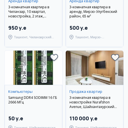
Аренда квартир
Аренда квартир
3-комнатная квартира в
3-комнатная квартира в
Чиланзар, 10 квартал,
аренду, Мирзо-Улугбекский
новостройка, 2 этаж,
район, 65 м²
евроремонт
950 y.e
500 y.e
Ташкент, Чиланзарский
Ташкент, Мирзо-
район
Улугбекский район
Компьютеры
Продажа квартир
Samsung DDR4 SODIMM 16 ГБ
3-комнатная квартира в
2666 МГц
новостройке Nurafshon
Avenue, Шайхантахурский
район
50 y.e
110 000 y.e
Ташкент, Шайхантахурский
Ташкент, Шайхантахурский