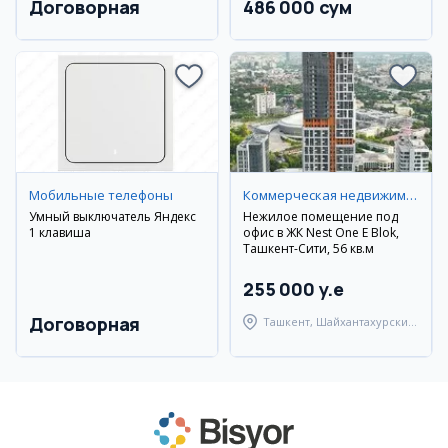
Договорная
486 000 сум
Мобильные телефоны
Коммерческая недвижимость
Умный выключатель Яндекс
Нежилое помещение под
1 клавиша
офис в ЖК Nest One E Blok,
Ташкент-Сити, 56 кв.м
255 000 y.e
Договорная
Ташкент, Шайхантахурский
район