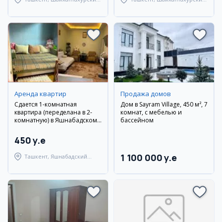
район
район
Аренда квартир
Продажа домов
Сдается 1-комнатная
Дом в Sayram Village, 450 м², 7
квартира (переделана в 2-
комнат, с мебелью и
комнатную) в Яшнабадском
бассейном
районе, ул. Кадышева
450 y.e
1 100 000 y.e
Ташкент, Яшнабадский
район