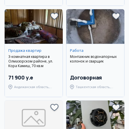
Улугбекский район
район
Продажа квартир
Работа
3-комнатная квартира в
Монтажник водонапорных
Олмазорском районе, ул.
колонок и сварщик
Кора Камиш, 70 кв.м
71 900 y.e
Договорная
Андижанская область,
Ташкентская область,
город Андижан
Янгиюльский район