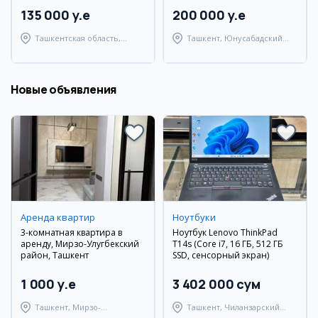
135 000 y.e
200 000 y.e
Ташкентская область,
Ташкент, Юнусабадский
Паркентский район
район
Новые объявления
Аренда квартир
Ноутбуки
3-комнатная квартира в
Ноутбук Lenovo ThinkPad
аренду, Мирзо-Улугбекский
T14s (Core i7, 16 ГБ, 512 ГБ
район, Ташкент
SSD, сенсорный экран)
1 000 y.e
3 402 000 сум
Ташкент, Мирзо-
Ташкент, Чиланзарский