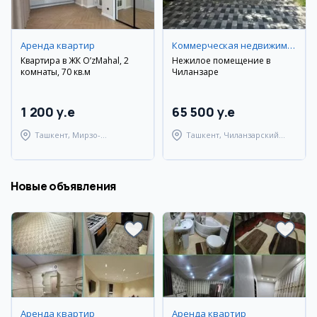
Аренда квартир
Коммерческая недвижимость
Квартира в ЖК O’zMahal, 2
Нежилое помещение в
комнаты, 70 кв.м
Чиланзаре
1 200 y.e
65 500 y.e
Ташкент, Мирзо-
Ташкент, Чиланзарский
Улугбекский район
район
Новые объявления
Аренда квартир
Аренда квартир