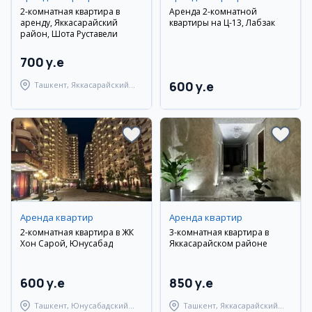
2-комнатная квартира в
Аренда 2-комнатной
аренду, Яккасарайский
квартиры на Ц-13, Лабзак
район, Шота Руставели
700 y.e
600 y.e
Ташкент, Яккасарайский
район
Аренда квартир
Аренда квартир
2-комнатная квартира в ЖК
3-комнатная квартира в
Хон Сарой, Юнусабад
Яккасарайском районе
600 y.e
850 y.e
Ташкент, Юнусабадский
Ташкент, Яккасарайский