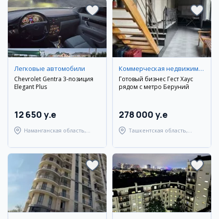
Легковые автомобили
Коммерческая недвижимость
Chevrolet Gentra 3-позиция
Готовый бизнес Гест Хаус
Elegant Plus
рядом с метро Беруний
12 650 y.e
278 000 y.e
Наманганская область,
Ташкентская область,
Наманганский район
Ташкентский район