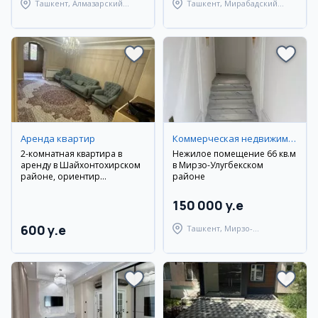
Ташкент, Алмазарский
Ташкент, Мирабадский
район
район
Аренда квартир
Коммерческая недвижимость
2-комнатная квартира в
Нежилое помещение 66 кв.м
аренду в Шайхонтохирском
в Мирзо-Улугбекском
районе, ориентир
районе
Нурафшон
150 000 y.e
600 y.e
Ташкент, Мирзо-
Улугбекский район