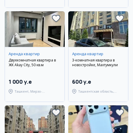
район
район
Аренда квартир
Аренда квартир
Двухкомнатная квартира в
3-комнатная квартира в
ЖК Akay City, 50 кв.м
новостройке, Махтумкули
1 000 y.e
600 y.e
Ташкент, Мирзо-
Ташкентская область,
Улугбекский район
Паркентский район