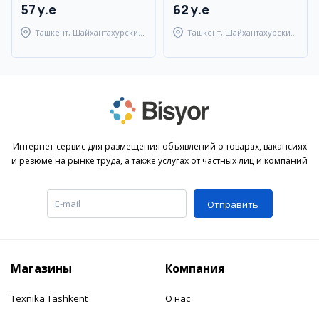
57 y.e
62 y.e
Ташкент, Шайхантахурский
Ташкент, Шайхантахурский
район
район
Интернет-сервис для размещения объявлений о товарах, вакансиях
и резюме на рынке труда, а также услугах от частных лиц и компаний
Отправить
Магазины
Компания
Texnika Tashkent
О нас