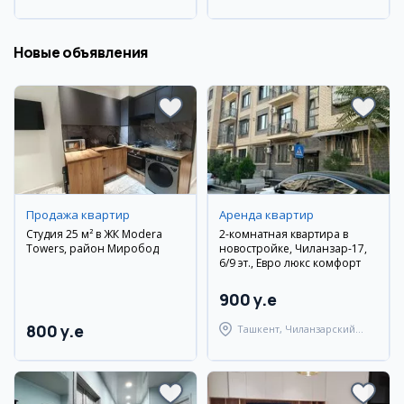
город Андижан
город Андижан
Новые объявления
Продажа квартир
Аренда квартир
Студия 25 м² в ЖК Modera
2-комнатная квартира в
Towers, район Миробод
новостройке, Чиланзар-17,
6/9 эт., Евро люкс комфорт
900 y.e
800 y.e
Ташкент, Чиланзарский
район