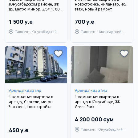
Юнусабадском районе, ЖК
новостройке, Чиланзар, 4/5
ц5, метро Минор, 3/5/11, 80
этаж, новый ремонт
кв.м.
1 500 y.e
700 y.e
Ташкент, Юнусабадский
Ташкент, Чиланзарский
район
район
Аренда квартир
Аренда квартир
1-комнатная квартира в
1-комнатная квартира в
аренду, Сергели, метро
аренду в Юнусабаде, ЖК
Чосхтепа, новостройка
Green Park
4 200 000 сум
450 y.e
Ташкент, Юнусабадский
район