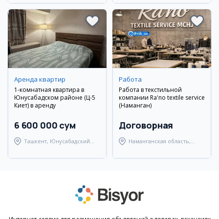
Аренда квартир
Работа
1-комнатная квартира в
Работа в текстильной
Юнусабадском районе (Ц-5
компании Ra'no textile service
Киет) в аренду
(Наманган)
6 600 000 сум
Договорная
Ташкент, Юнусабадский
Наманганская область,
район
Наманганский район