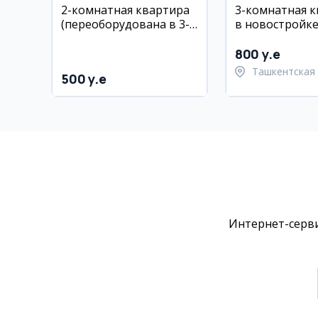
2-комнатная квартира
3-комнатная 
(переоборудована в 3-
в новостройке
комнатную) в
Паркент, ул.
Чиланзоре, рядом с
Махтумкули
800 y.e
«Jahon Tillari»
Ташкентская 
500 y.e
Паркентский 
Интернет-серви