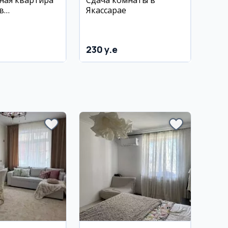
ная квартира
Сдача комнаты в
в
Якассарае
ком районе,
ыш,
ойка
230 y.e