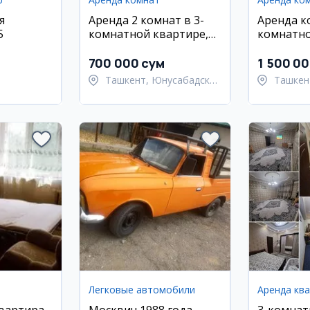
я
Аренда 2 комнат в 3-
Аренда к
5
комнатной квартире,
комнатно
Юнусабад, 19 квартал
Юнусабад
700 000 сум
1 500 0
Ташкент, Юнусабадский
Ташкен
район
район
Легковые автомобили
Аренда кв