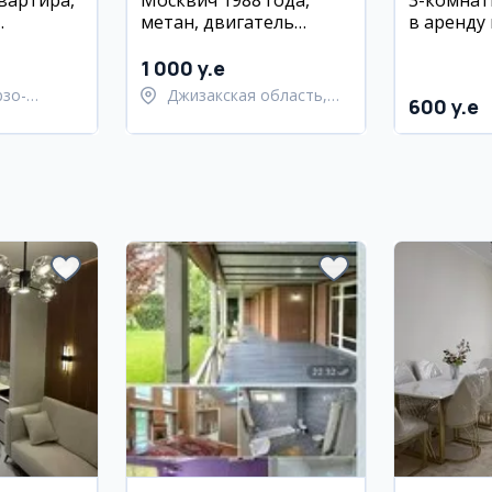
вартира,
Москвич 1988 года,
3-комнат
метан, двигатель
в аренду 
айон
заменен
Олмазорс
Каракам
1 000 y.e
новостр
рзо-
Джизакская область,
600 y.e
район
Янгиабадский район