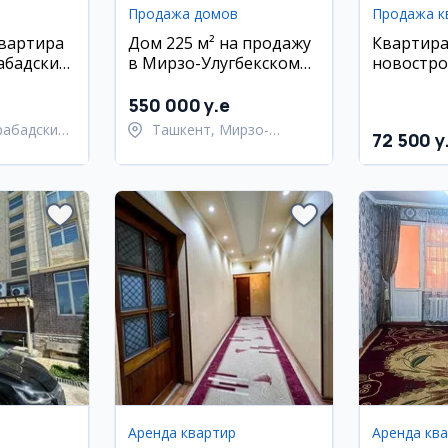
Продажа домов
Продажа к
квартира
Дом 225 м² на продажу
Квартира
абадский
в Мирзо-Улугбекском
новостро
den House
районе, 5.2 сотки
с ремонт
550 000 y.e
рабадский
Ташкент, Мирзо-
72 500 y
Улугбекский район
Аренда квартир
Аренда кв