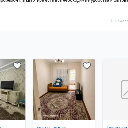
роремонт, в квартире есть все необходимые удобства и бытов
⚐
Пожал
р
Аренда комнат
Аренда ко