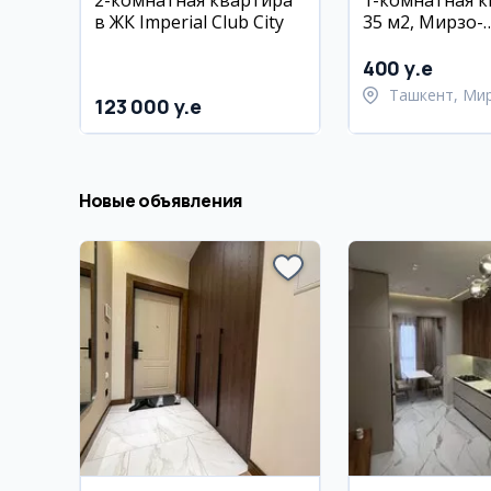
2-комнатная квартира
1-комнатная к
в ЖК Imperial Club City
35 м2, Мирзо-
Улугбекский р
400 y.e
Ташкент, Ми
123 000 y.e
Улугбекский 
Новые объявления