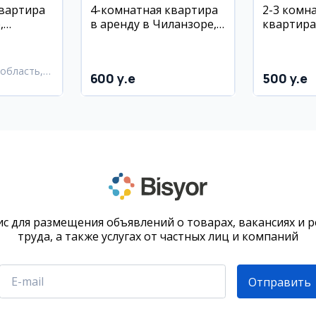
квартира
4-комнатная квартира
2-3 комн
,
в аренду в Чиланзоре,
квартира
Алгоритм, 7/9 этаж
пересече
рядом с 
тиллари»
область,
600 y.e
500 y.e
ремонт
район
с для размещения объявлений о товарах, вакансиях и 
труда, а также услугах от частных лиц и компаний
Отправить