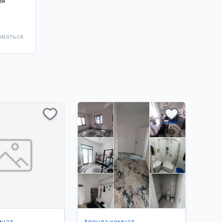
ая
оваться
мнат
Аренда комнат