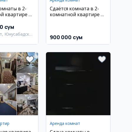
омнаты в 2-
Сдаётся комната в 2-
й квартире на
комнатной квартире в
е-15
Кўйлиқ Панельный
00 сум
т, Юнусабадский
900 000 сум
артир
Аренда комнат