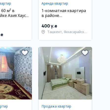
вартир
Аренда квартир
 60 м² в
1-комнатная квартира
йке Азия Хаус,
в районе
ом и мебелью
Яккасарайский, 11 этаж,
с мебелью
400 y.e
Ташкент, Яккасарайский
.e
район
артир
Продажа квартир