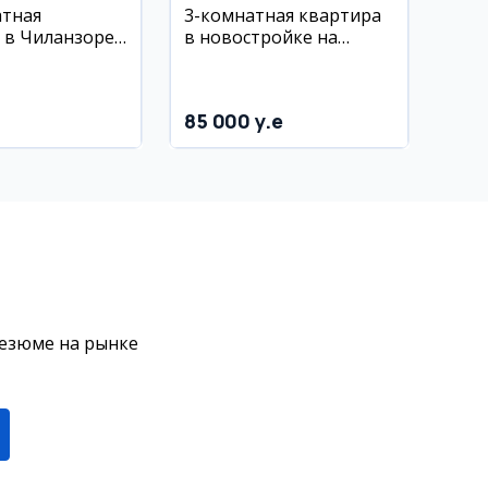
атная
3-комнатная квартира
 в Чиланзоре,
в новостройке на
ние Афруз,
Вокзале, 77 кв.м
«Жаҳон
, новый
85 000 y.e
резюме на рынке