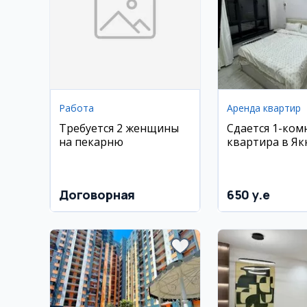
Работа
Аренда квартир
Требуется 2 женщины
Сдается 1-ком
на пекарню
квартира в Як
ЖК Престиж Га
м², 11/14 этаж
Договорная
650 y.e