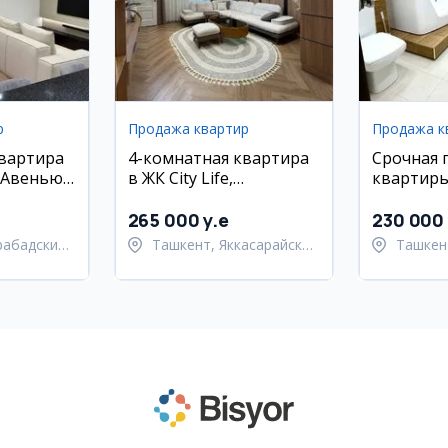
р
Продажа квартир
Продажа к
квартира
4-комнатная квартира
Срочная 
 Авенью,
в ЖК City Life,
квартиры
ремонт
Яккасарайский район
Мирабадс
ул. Нукус
265 000 y.e
230 000 
рабадский
Ташкент, Яккасарайский
Ташкен
район
район