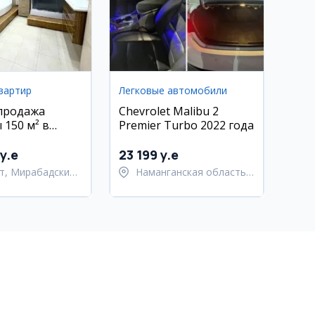
вартир
Легковые автомобили
продажа
Chevrolet Malibu 2
 150 м² в
Premier Turbo 2022 года
ком районе,
ская
y.e
23 199 y.e
т, Мирабадский
Наманганская область,
Наманганский район