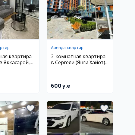
артир
Аренда квартир
ная квартира
3-комнатная квартира
в Яккасарой,
в Сергели (Янги Хайот),
иж гарденс, 33
рядом с 5-м метро
600 y.e