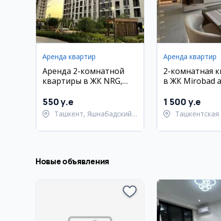
Аренда квартир
Аренда квартир
Аренда 2-комнатной
2-комнатная 
квартиры в ЖК NRG,
в ЖК Mirobad 
Яшнабад
Миробадский 
550 y.e
1 500 y.e
Ташкент, Яшнабадский
Ташкентская 
район
Ташкентский
Новые объявления