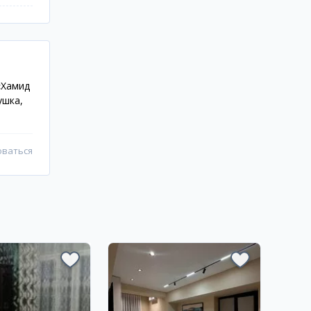
«Хамид
ушка,
оваться