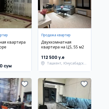
артир
Продажа квартир
ная квартира
Двухкомнатная
оре
квартира на Ц5, 55 м2
112 500 y.e
Ташкент, Юнусабадский
00 сум
район