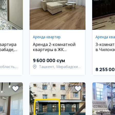
Аренда квартир
Аренда кв
квартира
Аренда 2-комнатной
3-комнат
рабаде,
квартиры в ЖК
в Чилонз
о ремонт
УзМакон, 55 м2
9 600 000 сум
область,
Ташкент, Мирабадский
8 255 0
 район
район