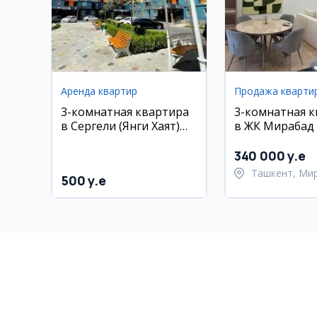
Аренда квартир
Продажа кварти
3-комнатная квартира
3-комнатная 
в Сергели (Янги Хаят)
в ЖК Мирабад
рядом с метро, евро
80 кв.м, евро 
ремонт
340 000 y.e
Ташкент, Ми
500 y.e
район