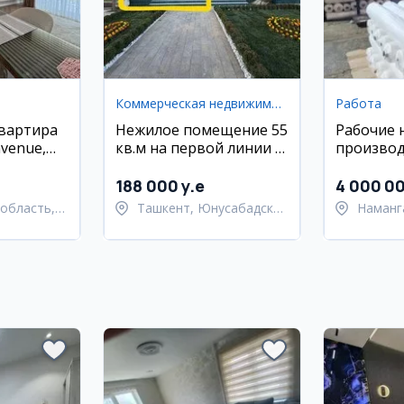
Коммерческая недвижимость
Работа
квартира
Нежилое помещение 55
Рабочие 
avenue,
кв.м на первой линии в
произво
район
Юнусабадском районе
188 000 y.e
4 000 0
область,
Ташкент, Юнусабадский
Наманг
 район
район
Уйчинс