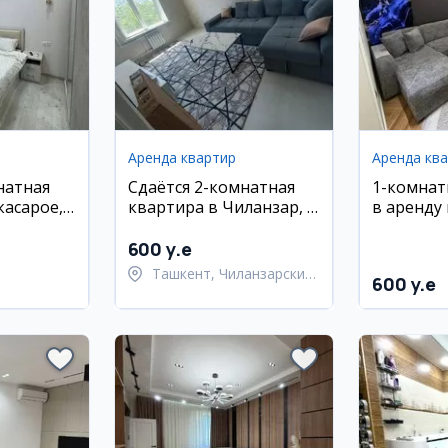
Аренда квартир
Аренда кв
натная
Сдаётся 2-комнатная
1-комнат
касарое,
квартира в Чиланзар, 4
в аренду 
рденс, 32
этаж, 40 м²
ЖК Прест
м²
600 y.e
Ташкент, Чиланзарский
600 y.e
район