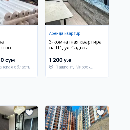
Аренда квартир
на
3-комнатная квартира
дство
на Ц1, ул. Садыка
Азимова
00 сум
1 200 y.e
анская область,
Ташкент, Мирзо-
кий район
Улугбекский район