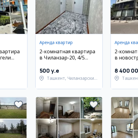
Аренда квартир
Аренда кв
квартира
2-комнатная квартира
2-комнат
ргели
в Чиланзар-20, 4/5
в новост
этаж, евро ремонт
Sayram, 
евро-
Улугбекс
500 y.e
8 400 0
Ташкент, Чиланзарский
Ташкен
район
Улугбе