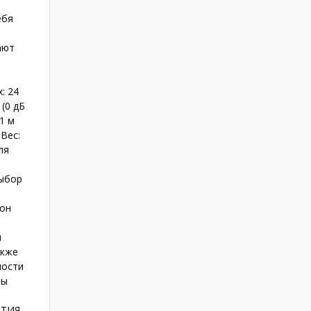
ебя
ают
: 24
 (0 дБ
1 м
Вес:
ля
выбор
фон
я
акже
ности
вы
НТИЯ