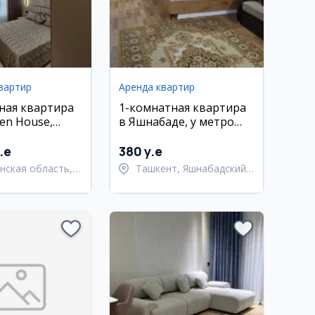
вартир
Аренда квартир
ная квартира
1-комнатная квартира
en House,
в Яшнабаде, у метро
овская, 40 м²,
Дустлик
.e
380 y.e
нская область,
Ташкент, Яшнабадский
Андижан
район