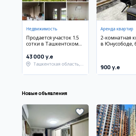
Недвижимость
Аренда квартир
Продается участок 1.5
2-комнатная 
сотки в Ташкентском
в Юнусободе, 6
районе, Тутзор
эт.
43 000 y.e
Ташкентская область,
900 y.e
Ташкентский район
Новые объявления