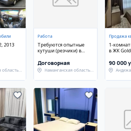
обили
Работа
Продажа к
, 2013
Требуются опытные
1-комнат
кутуши (резчики) в
в ЖК Gold
швейную фабрику
Новомоск
Seven, Наманган
9/12 этаж
Договорная
90 000 y
 область,
Наманганская область,
Андижа
й район
Наманганский район
город 