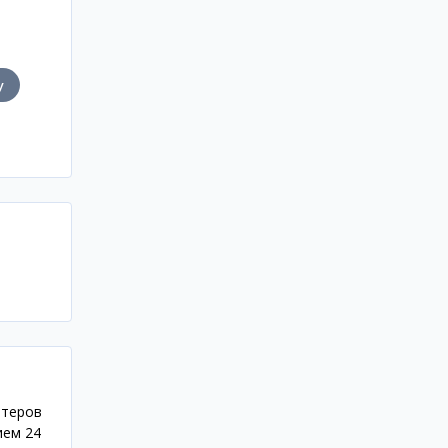
у
ютеров
ием 24