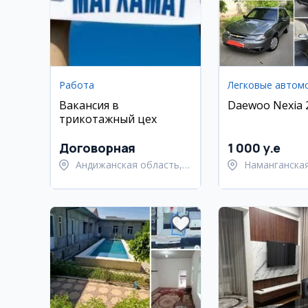
Работа
Легковые автом
Вакансия в
Daewoo Nexia 2
трикотажный цех
Договорная
1 000 y.e
Андижанская область,
Наманганская
Андижанский район
Намангански