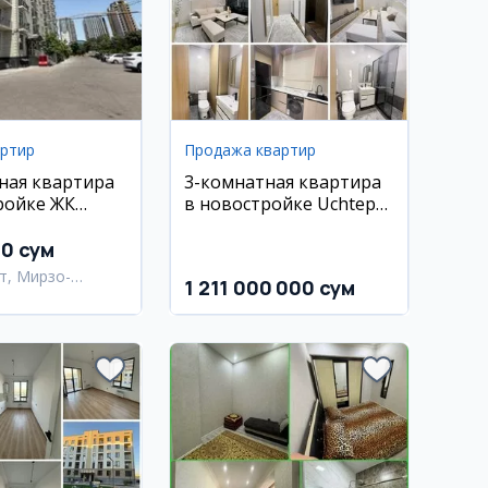
артир
Продажа квартир
ная квартира
3-комнатная квартира
ройке ЖК
в новостройке Uchtepa
Мирзо-
Avenue, Учтепа
кий район
00 сум
т, Мирзо-
1 211 000 000 сум
кский район