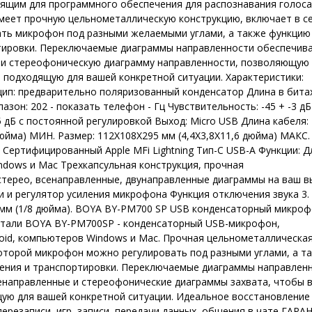
дящим для программного обеспечения для распознавания голоса
 имеет прочную цельнометаллическую конструкцию, включает в с
ать микрофон под разными желаемыми углами, а также функцию
ртировки. Переключаемые диаграммы направленности обеспечив
 и стереофоническую диаграмму направленности, позволяющую
 подходящую для вашей конкретной ситуации. Характеристики:
цип: предварительно поляризованный конденсатор Длина в битах
зон: 202 - показать телефон - Гц Чувствительность: -45 + -3 дБ
25 дБ с постоянной регулировкой Выход: Micro USB Длина кабеля: 
дюйма) МИН. Размер: 112X108X295 мм (4,4X3,8X11,6 дюйма) МАКС. 
: Сертифицированный Apple MFi Lightning Тип-C USB-A Функции: Д
indows и Mac Трехкапсульная конструкция, прочная
стерео, всенаправленные, двунаправленные диаграммы на ваш 
 и регулятор усиления микрофона Функция отключения звука 3.
мм (1/8 дюйма). BOYA BY-PM700 SP USB конденсаторный микро
етали BOYA BY-PM700SP - конденсаторный USB-микрофон,
oid, компьютеров Windows и Mac. Прочная цельнометаллическа
которой микрофон можно регулировать под разными углами, а т
ения и транспортировки. Переключаемые диаграммы направлен
енаправленные и стереофонические диаграммы захвата, чтобы 
ую для вашей конкретной ситуации. Идеальное восстановление
ерезаписи, игр, записи, передачи данных, общения в чате ГАРА