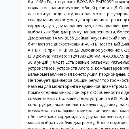
бит / 48 кГц, что делает BOYA BY-PM700SP подхо
подкастов, записи музыки, общей речи и т. Д. Он
настольную подставку, которая может регулиров
складывания микрофона для хранения и транспо
кардиоидную, двунаправленную, всенаправленную
выбрать любую диаграмму направленности, более
Диафрагма: 14 мм (0,55 дюйма) Акустический прин
бит Частота дискретизации: 48 кГц Частотный диапа
= 1 В / Па при 1 кГц) 80 дБ Выходное усиление: 0-
(3,3 дюйма) Размер: 112X108X200 мм (4,4X3,8X7,9 
36,8 унций (1042 г) Есть разные разъемы: Разъемы
устройств ios, устройств Android, компьютеров W
цельнометаллическая конструкция Кардиоидные, 
Не требует драйверов Общий регулятор громкости
Разъем для мониторинга наушников диаметром 5 
Компьютерный микрофон type-c Особенности и д
совместимый с большинством устройств iOS, Andr
конструкция, включая настольную подставку, на 
возможность складывать микрофон вниз для хран
обеспечивают кардиоидные, двунаправленные, вс
могли выбрать любую диаграмму, более подходящ
вокального инструмента, идеально подходит для п