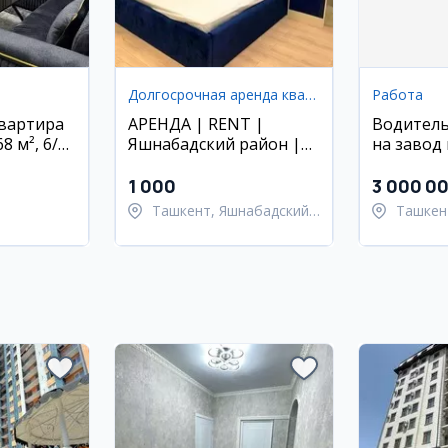
Долгосрочная аренда квартир
Работа
квартира
АРЕНДА | RENT |
Водитель
8 м², 6/9
Яшнабадский район |
на завод
улица Паркент | ЖК
производ
ОКСОРОЙ
Ташкент
1 000
3 000 0
Ташкент, Яшнабадский
Ташкен
район
Ташкен