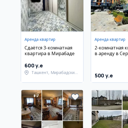
Аренда квартир
Аренда квартир
Сдаётся 3-комнатная
2-комнатная 
квартира в Мирабаде
в аренду в Се
(Янги Дархан),
новостройка, 
600 y.e
ремонт
Ташкент, Мирабадский
500 y.e
район