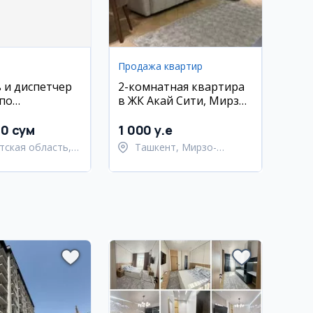
Продажа квартир
 и диспетчер
2-комнатная квартира
 по
в ЖК Акай Сити, Мирзо-
ству воды в
Улугбекский район
е
00 сум
1 000 y.e
тская область,
Ташкент, Мирзо-
тский район
Улугбекский район