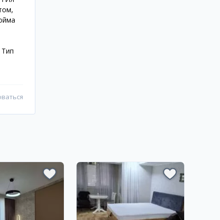
том,
дюйма
 Тип
оваться