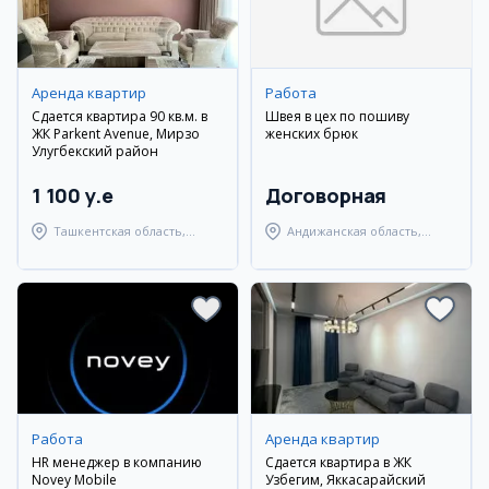
Аренда квартир
Работа
Сдается квартира 90 кв.м. в
Швея в цех по пошиву
ЖК Parkent Avenue, Мирзо
женских брюк
Улугбекский район
1 100 y.e
Договорная
Ташкентская область,
Андижанская область,
Паркентский район
Андижанский район
Работа
Аренда квартир
HR менеджер в компанию
Сдается квартира в ЖК
Novey Mobile
Узбегим, Яккасарайский