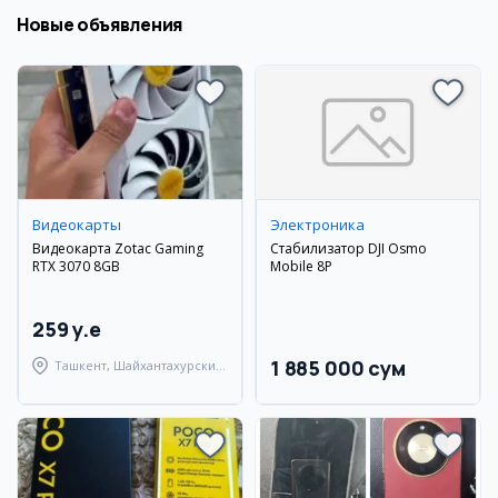
Новые объявления
Видеокарты
Электроника
Видеокарта Zotac Gaming
Стабилизатор DJI Osmo
RTX 3070 8GB
Mobile 8P
259 y.e
1 885 000 сум
Ташкент, Шайхантахурский
район