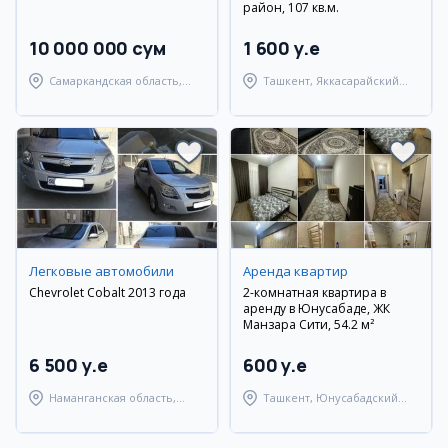
район, 107 кв.м.
10 000 000 сум
1 600 y.e
Самаркандская область,
Ташкент, Яккасарайский
Самаркандский район
район
Легковые автомобили
Аренда квартир
Chevrolet Cobalt 2013 года
2-комнатная квартира в
аренду в Юнусабаде, ЖК
Манзара Сити, 54.2 м²
6 500 y.e
600 y.e
Наманганская область,
Ташкент, Юнусабадский
Наманганский район
район