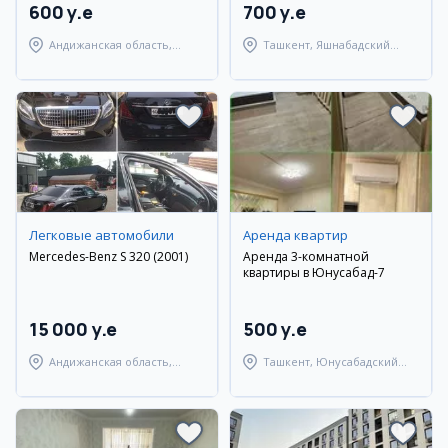
600 y.e
700 y.e
Андижанская область,
Ташкент, Яшнабадский
Андижанский район
район
Легковые автомобили
Аренда квартир
Mercedes-Benz S 320 (2001)
Аренда 3-комнатной
квартиры в Юнусабад-7
15 000 y.e
500 y.e
Андижанская область,
Ташкент, Юнусабадский
Андижанский район
район