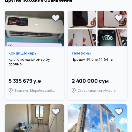
Другие похожие объявления
Кондиционеры
Телефоны
Куплю кондиционер бу
Продам iPhone 11 64 ГБ
срочно
5 335 679 y.e
2 400 000 сум
Ташкент, Мирабадский
Самаркандская область,
район
Каттакурганский район