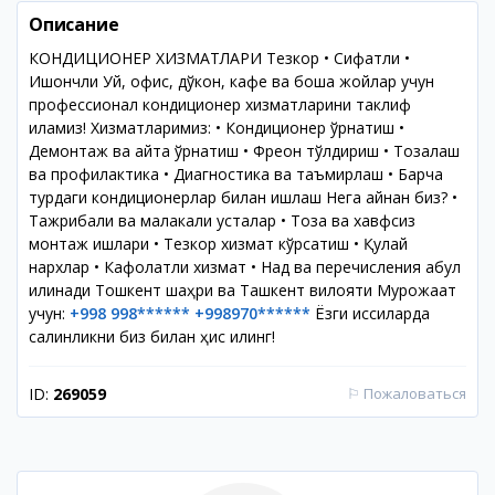
Описание
КОНДИЦИОНЕР ХИЗМАТЛАРИ Тезкор • Сифатли •
Ишончли Уй, офис, дўкон, кафе ва бошқа жойлар учун
профессионал кондиционер хизматларини таклиф
қиламиз! Хизматларимиз: • Кондиционер ўрнатиш •
Демонтаж ва қайта ўрнатиш • Фреон тўлдириш • Тозалаш
ва профилактика • Диагностика ва таъмирлаш • Барча
турдаги кондиционерлар билан ишлаш Нега айнан биз? •
Тажрибали ва малакали усталар • Тоза ва хавфсиз
монтаж ишлари • Тезкор хизмат кўрсатиш • Қулай
нархлар • Кафолатли хизмат • Нақд ва перечисления қабул
қилинади Тошкент шаҳри ва Ташкент вилояти Мурожаат
учун:
+998 998******
+998970******
Ёзги иссиқларда
салқинликни биз билан ҳис қилинг!
ID:
269059
⚐
Пожаловаться