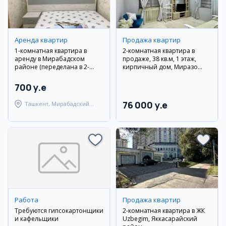
Аренда квартир
Продажа квартир
1-комнатная квартира в
2-комнатная квартира в
аренду в Мирабадском
продаже, 38 кв.м, 1 этаж,
районе (переделана в 2-
кирпичный дом, Миразо
комнатную)
Улуғбекский район
700 y.e
76 000 y.e
Ташкент, Мирабадский
район
Работа
Продажа квартир
Требуются гипсокартонщики
2-комнатная квартира в ЖК
и кафельщики
Uzbegim, Яккасарайский