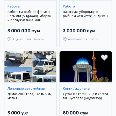
Работа
Работа
Работа на рыбной ферме в
Вакансия: уборщица в
Балыкчи (Андижан). Уборка
рыбном хозяйстве, Андижан
и обслуживание. Для
женщин от 18 лет. График
08:00-22:00.
3 000 000 сум
3 000 000 сум
Андижанская область,
Андижанская область,
Балыкчинский район
Андижанский район
Легковые автомобили
Книги / журналы
Дамас 2013 года, 348 тыс. км,
Суточная гостиница и хостел
метан
в Юнусабаде (Бодомзор)
3 000 y.e
80 000 сум