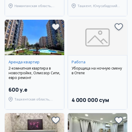
Наманганская область,
Ташкент, Юнусабадский
Наманганский район
район
Аренда квартир
Работа
2-комнатная квартира в
Уборщица на ночную смену
новостройке, Олмозор Сити,
в Оқтепе
евро ремонт
600 y.e
4 000 000 сум
Ташкентская область,
Ташкентский район