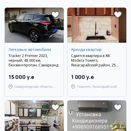
Легковые автомобили
Аренда квартир
Tracker 2 Premier 2023,
Сдается квартира в ЖК
черный, 48 000 км,
Modera Towers,
бензин+пропан, Самарканд
Яккасарайский район, 25
кв.м, 1/9 этаж
15 000 y.e
1 000 y.e
Самаркандская область,
Ташкент, Яккасарайский
Самаркандский район
район