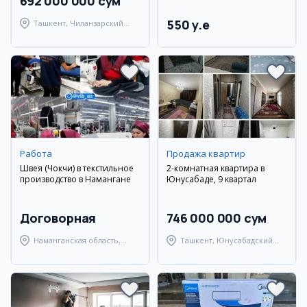
692 000 000 сум
550 y.e
Ташкент, Чиланзарский
район
Работа
Продажа квартир
Швея (Чокчи) в текстильное
2-комнатная квартира в
производство в Намангане
Юнусабаде, 9 квартал
Договорная
746 000 000 сум
Наманганская область,
Ташкент, Юнусабадский
Наманганский район
район