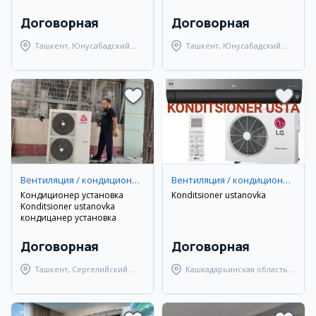
Договорная
Договорная
Ташкент, Юнусабадский
Ташкент, Юнусабадский
район
район
Вентиляция / кондиционирование
Вентиляция / кондиционирование
Кондиционер установка
Konditsioner ustanovka
Konditsioner ustanovka
кондицанер установка
Договорная
Договорная
Ташкент, Сергелийский
Кашкадарьинская область,
район
город Карши