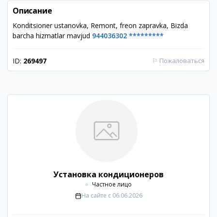
Описание
Konditsioner ustanovka, Remont, freon zapravka, Bizda
barcha hizmatlar mavjud
944036302 *********
ID:
269497
⚐
Пожаловаться
Установка кондиционеров
Частное лицо
На сайте с
06.06.2026