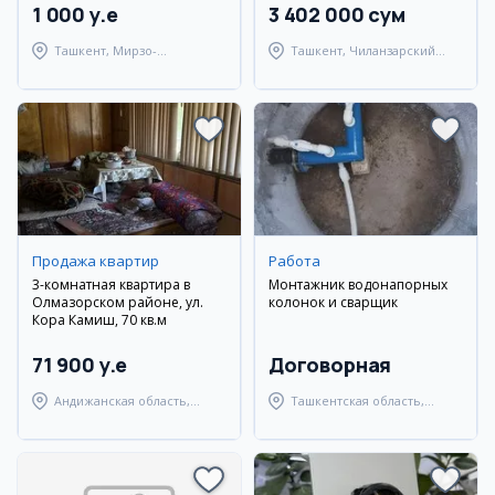
1 000 y.e
3 402 000 сум
Ташкент, Мирзо-
Ташкент, Чиланзарский
Улугбекский район
район
Продажа квартир
Работа
3-комнатная квартира в
Монтажник водонапорных
Олмазорском районе, ул.
колонок и сварщик
Кора Камиш, 70 кв.м
71 900 y.e
Договорная
Андижанская область,
Ташкентская область,
город Андижан
Янгиюльский район