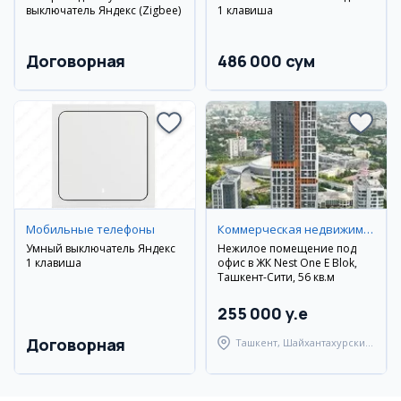
выключатель Яндекс (Zigbee)
1 клавиша
Договорная
486 000 сум
Мобильные телефоны
Коммерческая недвижимость
Умный выключатель Яндекс
Нежилое помещение под
1 клавиша
офис в ЖК Nest One E Blok,
Ташкент-Сити, 56 кв.м
255 000 y.e
Договорная
Ташкент, Шайхантахурский
район