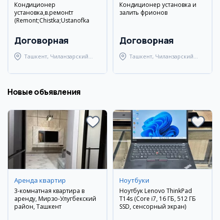
Кондиционер
Кондиционер установка и
установка,в.ремонtт
залить фрионов
(Remont;Chistka;Ustanofka
Договорная
Договорная
Ташкент, Чиланзарский
Ташкент, Чиланзарский
район
район
Новые объявления
Аренда квартир
Ноутбуки
3-комнатная квартира в
Ноутбук Lenovo ThinkPad
аренду, Мирзо-Улугбекский
T14s (Core i7, 16 ГБ, 512 ГБ
район, Ташкент
SSD, сенсорный экран)