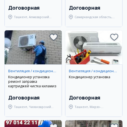
Договорная
Договорная
Ташкент, Алмазарский
Самаркандская область,
район
Самаркандский район
Вентиляция / кондиционирование
Вентиляция / кондиционирование
Кондиционер установка
Кондиционер установка
ремонт заправка
картриджей чистка киламиз
Договорная
Договорная
Ташкент, Чиланзарский
Ташкент, Мирзо-
район
Улугбекский район