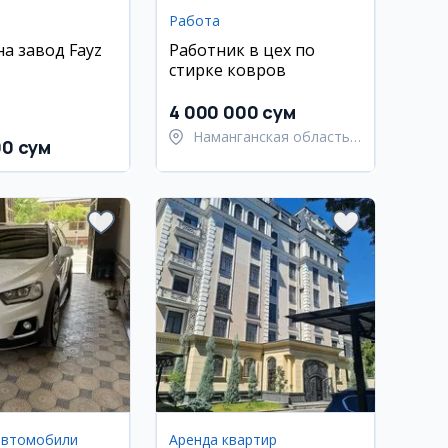
Работа
на завод Fayz
Работник в цех по
стирке ковров
4 000 000 сум
Наманганская область,
00 сум
Наманганский район
автомобили
Аренда квартир