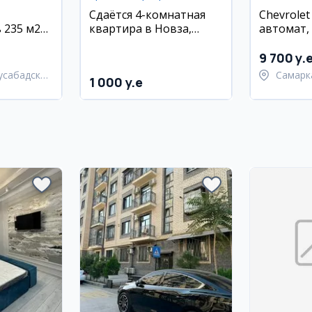
Сдаётся 4-комнатная
Chevrolet
 235 м2
квартира в Новза,
автомат,
ии,
центр, евро-ремонт
Самарка
 район
9 700 y.
усабадский
Самарк
1 000 y.e
област
Самарк