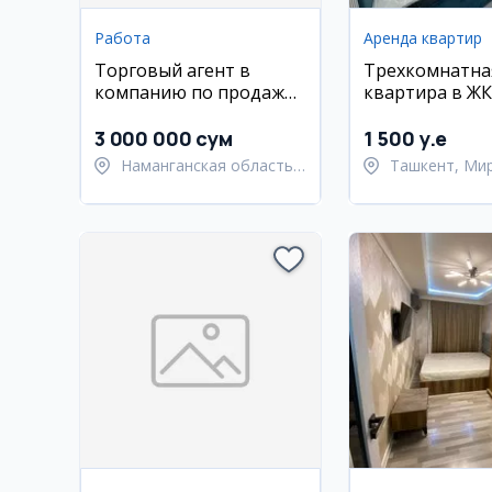
Работа
Аренда квартир
Торговый агент в
Трехкомнатна
компанию по продаже
квартира в ЖК
напитков
110 кв.м
3 000 000 сум
1 500 y.e
Наманганская область,
Ташкент, Ми
Туракурганский район
Улугбекский 