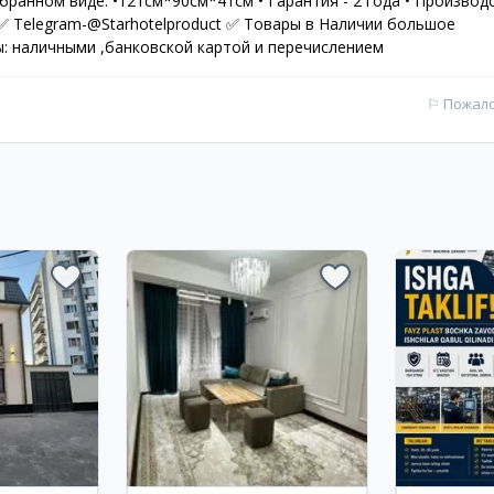
 собранном виде: •121см*90см*41см • Гарантия - 2 года • Производ
 ✅ Telegram-@Starhotelproduct ✅ Товары в Наличии большое
: наличными ,банковской картой и перечислением
⚐
Пожал