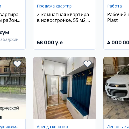
р
Продажа квартир
Работа
квартира
2-комнатная квартира
Рабочий 
 районе,
в новостройке, 55 м2,
Plast
Согдиана
 сум
набадский
68 000 y.e
4 000 0
Коммерческая недвижимость
Аренда квартир
Легковые 