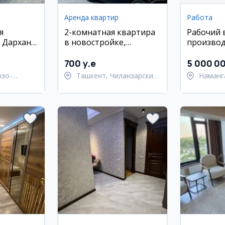
Аренда квартир
Работа
я
2-комнатная квартира
Рабочий 
 Дархан,
в новостройке,
производ
Чиланзар-17
продукци
700 y.e
5 000 0
рзо-
Ташкент, Чиланзарский
Наманг
район
район
Наманг