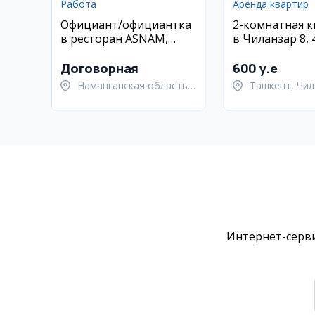
Работа
Аренда квартир
Официант/официантка
2-комнатная 
в ресторан ASNAM,
в Чиланзар 8, 
Наманган
Договорная
600 y.e
Наманганская область,
Ташкент, Чил
Наманганский район
район
Интернет-серви