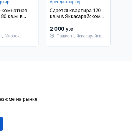
артир
Аренда квартир
2-комнатная
Сдается квартира 120
80 кв.м. в
кв.м в Яккасарайском
угбекском
районе, ЖК на Шота
Ц2 Дархан,
Руставели 3/4/9
e
2 000 y.e
, с мебелью и
т, Мирзо-
Ташкент, Яккасарайский
кский район
район
резюме на рынке