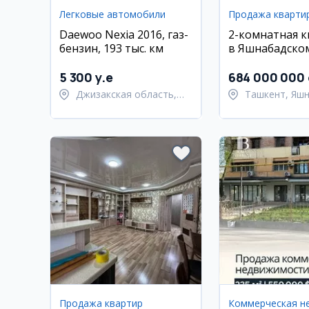
Легковые автомобили
Продажа кварти
Daewoo Nexia 2016, газ-
2-комнатная 
бензин, 193 тыс. км
в Яшнабадском
46 м², 2 этаж
5 300 y.e
684 000 000
Джизакская область,
Ташкент, Яш
Янгиабадский район
район
Продажа квартир