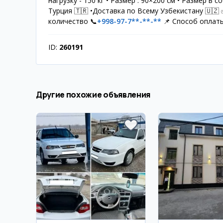
нагрузку - 150 кг • Размер : 90×200 см • Размер в
Турция 🇹🇷 •Доставка по Всему Узбекистану 🇺🇿
количество 📞
+998-97-7**-**-**
📌 Способ оплаты
ID:
260191
Другие похожие объявления