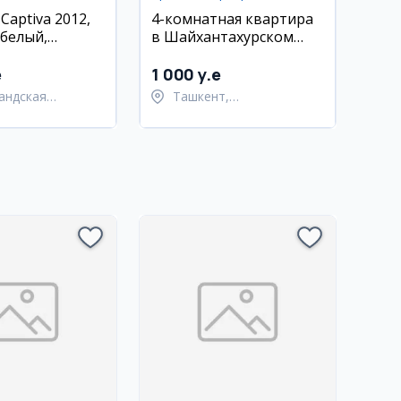
 Captiva 2012,
4-комнатная квартира
 белый,
в Шайхантахурском
нд
районе, рядом с метро
Тинчлик
e
1 000 y.e
андская
Ташкент,
ь,
Шайхантахурский район
андский район