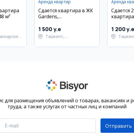
Аренда квартир
Аренда кв
квартира
Сдается квартира в ЖК
Сдается 
48 м²
Gardens,
квартира 
Шайхантахурский
Мирзо-Ул
район, Ташкент, 90
районе, 
1 500 y.e
1 200 y.
кв.м.
вторичка
анзарский
Ташкент,
Ташкен
техникой
Шайхантахурский район
Улугбе
с для размещения объявлений о товарах, вакансиях и 
труда, а также услугах от частных лиц и компаний
Отправить