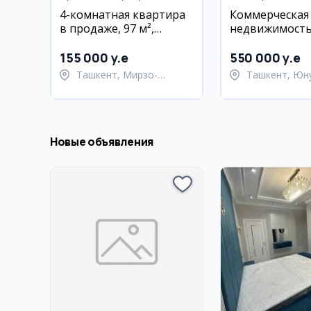
4-комнатная квартира
Коммерческая
в продаже, 97 м²,
недвижимость
Мирзо-Улугбекский
на первой лин
район
Юнусабадский
155 000 y.e
550 000 y.e
Ташкент, Мирзо-
Ташкент, Юн
Улугбекский район
район
Новые объявления