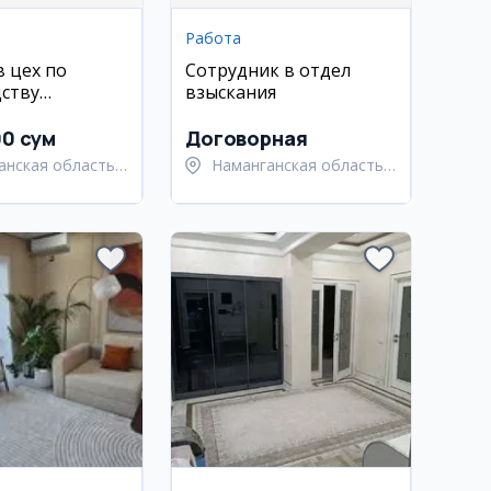
Работа
в цех по
Сотрудник в отдел
ству
взыскания
и из жести
00 сум
Договорная
анская область,
Наманганская область,
анский район
Наманганский район