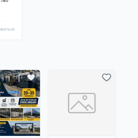
ство
оваться