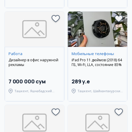
город Андижан
Янгиюльский район
Работа
Мобильные телефоны
Дизайнер в офис наружной
iPad Pro 11 дюймов (2018) 64
рекламы
ГБ, Wi-Fi, LLA, состояние 85%
7 000 000 сум
289 y.e
Ташкент, Яшнабадский
Ташкент, Шайхантахурский
район
район