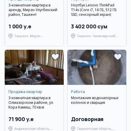
3-комнатная квартира в
Ноутбук Lenovo ThinkPad
аренду, Мирзо-Улугбекский
T14s (Core i7, 16 ГБ, 512 ГБ
район, Ташкент
SSD, сенсорный экран)
1 000 y.e
3 402 000 сум
Ташкент, Мирзо-
Ташкент, Чиланзарский
Улугбекский район
район
Продажа квартир
Работа
3-комнатная квартира в
Монтажник водонапорных
Олмазорском районе, ул.
колонок и сварщик
Кора Камиш, 70 кв.м
71 900 y.e
Договорная
Андижанская область,
Ташкентская область,