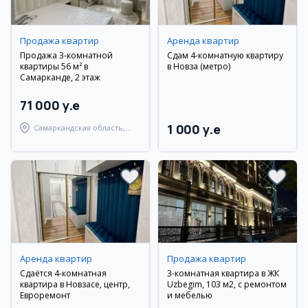
Продажа квартир
Аренда квартир
Продажа 3-комнатной
Сдам 4-комнатную квартиру
квартиры 56 м² в
в Новза (метро)
Самарканде, 2 этаж
71 000 y.e
1 000 y.e
Самаркандская область,
Самаркандский район
Аренда квартир
Продажа квартир
Сдаётся 4-комнатная
3-комнатная квартира в ЖК
квартира в Новзасе, центр,
Uzbegim, 103 м2, с ремонтом
Евроремонт
и мебелью