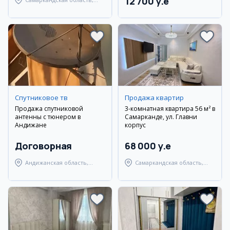
12 700 y.e
Самаркандский район
Спутниковое тв
Продажа квартир
Продажа спутниковой
3-комнатная квартира 56 м² в
антенны с тюнером в
Самарканде, ул. Главни
Андижане
корпус
Договорная
68 000 y.e
Андижанская область,
Самаркандская область,
Андижанский район
Самаркандский район