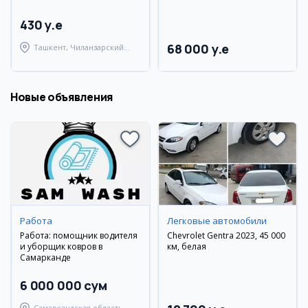
430 y.e
68 000 y.e
Ташкент, Чиланзарский
район
Новые объявления
Работа
Легковые автомобили
Работа: помощник водителя
Chevrolet Gentra 2023, 45 000
и уборщик ковров в
км, белая
Самарканде
6 000 000 сум
Самаркандская область,