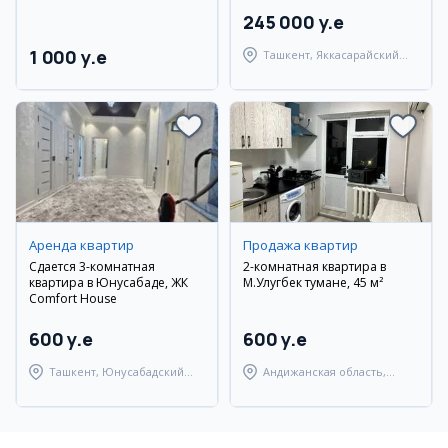
245 000 y.e
1 000 y.e
Ташкент, Яккасарайский
район
Аренда квартир
Продажа квартир
Сдается 3-комнатная
2-комнатная квартира в
квартира в Юнусабаде, ЖК
М.Улугбек тумане, 45 м²
Comfort House
600 y.e
600 y.e
Ташкент, Юнусабадский
Андижанская область,
район
город Андижан