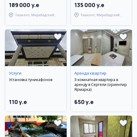
189 000 y.e
135 000 y.e
Ташкент, Мирабадский
Ташкент, Мирабадский
район
район
Услуги
Аренда квартир
Установка туникафонов
3-комнатная квартира в
аренду в Сергели (ориентир
Ярмарка)
110 y.e
650 y.e