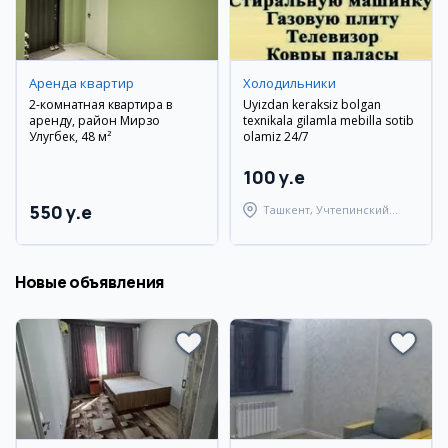
Аренда квартир
Холодильники
2-комнатная квартира в
Uyizdan keraksiz bolgan
аренду, район Мирзо
texnikala gilamla mebilla sotib
Улугбек, 48 м²
olamiz 24/7
100 y.e
550 y.e
Ташкент, Учтепинский
район
Новые объявления