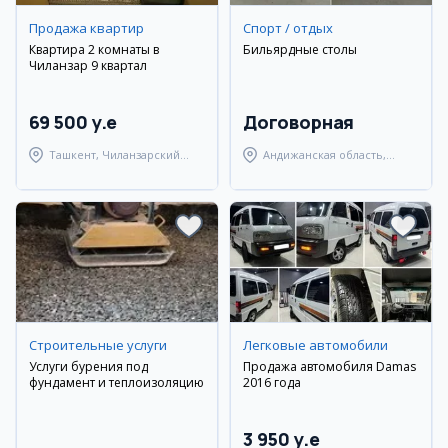
Продажа квартир
Спорт / отдых
Квартира 2 комнаты в
Бильярдные столы
Чиланзар 9 квартал
69 500 y.e
Договорная
Ташкент, Чиланзарский
Андижанская область,
район
Андижанский район
Строительные услуги
Легковые автомобили
Услуги бурения под
Продажа автомобиля Damas
фундамент и теплоизоляцию
2016 года
3 950 y.e