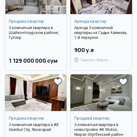
Продажа квартир
Аренда квартир
3-комнатная квартира в
Аренда 3-комнатной
Шайхонтохурском районе,
квартиры на Садык Азимова,
Гулзор
1-й переулок
900 y.e
1 129 000 000 сум
Ташкент, Мирзо-
Улугбекский район
Продажа квартир
Продажа квартир
2-комнатная квартира в ЖК
3-комнатная квартира в
Istanbul City, Яккасарай
новостройке ЖК Wiston,
Мирзо-Улугбекский район