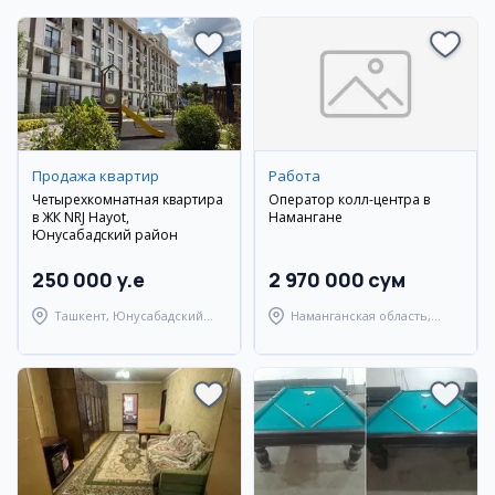
Продажа квартир
Работа
Четырехкомнатная квартира
Оператор колл-центра в
в ЖК NRJ Hayot,
Намангане
Юнусабадский район
250 000 y.e
2 970 000 сум
Ташкент, Юнусабадский
Наманганская область,
район
Наманганский район