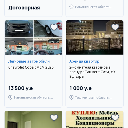
Договорная
Наманганская область,
Наманганский район
Легковые автомобили
Аренда квартир
Chevrolet Cobalt MCM 2026
2-комнатная квартира в
аренду в Ташкент Сити, ЖК
Булвард
13 500 y.e
1 000 y.e
Наманганская область,
Ташкентская область,
Наманганский район
Ташкентский район