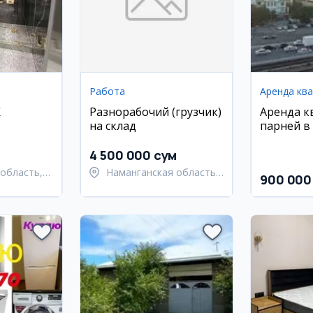
Работа
Аренда кв
К
Разнорабочий (грузчик)
Аренда к
на склад
парней в
кий
4 500 000 сум
область,
Наманганская область,
900 000
 район
Наманганский район