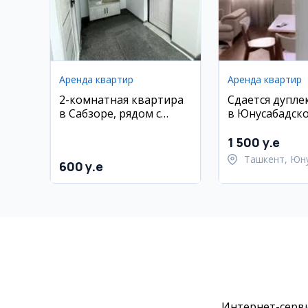
Аренда квартир
Аренда квартир
2-комнатная квартира
Сдается дуплек
в Сабзоре, рядом с
в Юнусабадск
метро Гофур Гулом,
районе, с меб
евро ремонт
техникой
1 500 y.e
Ташкент, Юн
600 y.e
район
Интернет-серви