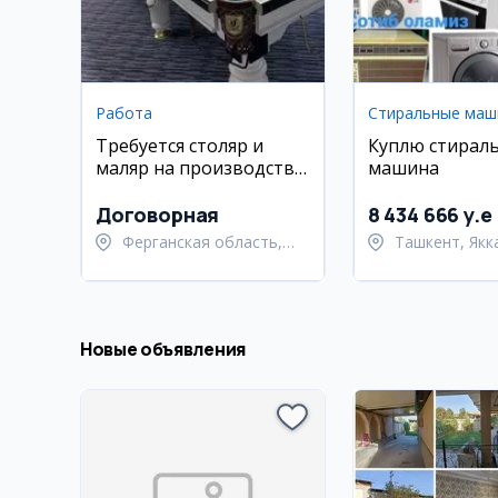
Работа
Стиральные маш
Требуется столяр и
Куплю стирал
маляр на производство
машина
бильярдных столов в
Андижане
Договорная
8 434 666 y.e
Ферганская область,
Ташкент, Якк
Узбекистанский район
район
Новые объявления