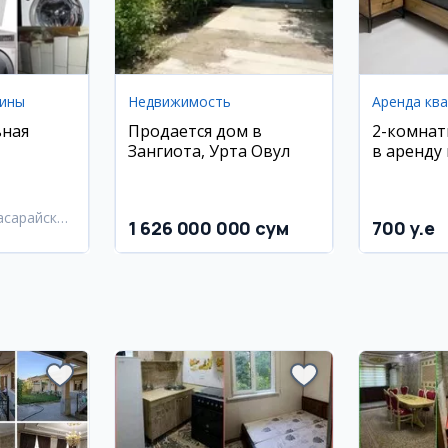
ины
Недвижимость
Аренда кв
ьная
Продается дом в
2-комнат
Зангиота, Урта Овул
в аренду
Улугбекс
IT парка,
новостр
асарайский
1 626 000 000 сум
700 y.e