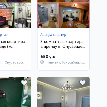
артир
Аренда квартир
ная квартира
3-комнатная квартира
де (м.
в аренду в Юнусабаде/
н) в аренду
Чинабаде, 2 этаж, с
мебелью и техникой
650 y.e
т, Юнусабадский
Ташкент, Юнусабадский
район