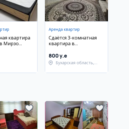
артир
Аренда квартир
ная квартира
Сдаётся 3-комнатная
 в Мирзо
квартира в
ком районе, у
Чиланзоре-17, 9/9 этаж
 4 этаж,
800 y.e
ойка
Бухарская область,
Бухарский район