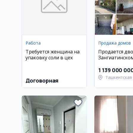
Работа
Продажа домов
Требуется женщина на
Продается дво
упаковку соли в цех
Зангиатинском
Райцентр, м-
кўприк
1 139 000 00
Ташкентская 
Договорная
Зангиатински