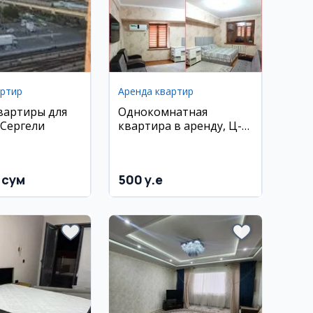
артир
Аренда квартир
вартиры для
Однокомнатная
 Сергели
квартира в аренду, Ц-5,
метро Минор
 сум
500 y.e