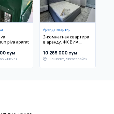
ка
Аренда квартир
 va
2-комнатная квартира
hun piva aparat
в аренду, ЖК ВИА,
Яккасарайский район,
58 м²
000 сум
10 285 000 сум
арьинская
Ташкент, Яккасарайский
ь, Камашинский
район
резюме на рынке