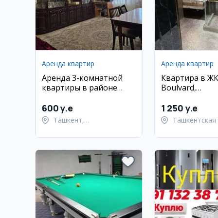
Аренда квартир
Аренда квартир
Аренда 3-комнатной
Квартира в Ж
квартиры в районе
Boulvard,
Шайхантахур
Шайхонтахурс
район
600 y.e
1 250 y.e
Ташкент,
Ташкентская 
Шайхантахурский район
Ташкентский