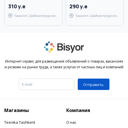
310 y.e
290 y.e
Ташкент, Шайхантахурский
Ташкент, Шайхантахурский
район
район
Интернет-сервис для размещения объявлений о товарах, вакансиях
и резюме на рынке труда, а также услугах от частных лиц и компаний
Отправить
Магазины
Компания
Texnika Tashkent
О нас