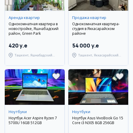
Аренда квартир
Продажа квартир
Однокомнатная квартира в
Однокомнатная квартира-
новостройке, Яшнабадский
студия в Яккасарайском
район, Green Park
районе
420 y.e
54 000 y.e
Ташкент, Яшнабадский
Ташкент, Яккасарайский
район
район
Ноутбуки
Ноутбуки
Ноутбук Acer Aspire Ryzen 7
Ноутбук Asus VivoBook Go 15
5700U 16GB 512GB
Core i3 N305 8GB 256GB