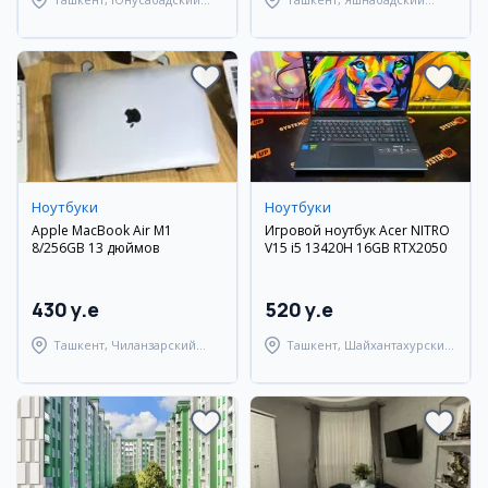
район
район
Ноутбуки
Ноутбуки
Apple MacBook Air M1
Игровой ноутбук Acer NITRO
8/256GB 13 дюймов
V15 i5 13420H 16GB RTX2050
430 y.e
520 y.e
Ташкент, Чиланзарский
Ташкент, Шайхантахурский
район
район