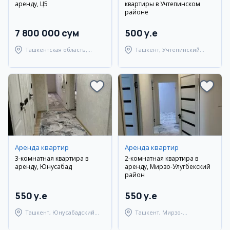
аренду, Ц5
квартиры в Учтепинском
районе
7 800 000 сум
500 y.e
Ташкентская область,
Ташкент, Учтепинский
Ташкентский район
район
Аренда квартир
Аренда квартир
3-комнатная квартира в
2-комнатная квартира в
аренду, Юнусабад
аренду, Мирзо-Улугбекский
район
550 y.e
550 y.e
Ташкент, Юнусабадский
Ташкент, Мирзо-
район
Улугбекский район