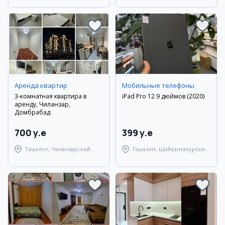
Аренда квартир
Мобильные телефоны
3-комнатная квартира в
iPad Pro 12.9 дюймов (2020)
аренду, Чиланзар,
Домбрабад
700 y.e
399 y.e
Ташкент, Чиланзарский
Ташкент, Шайхантахурский
район
район