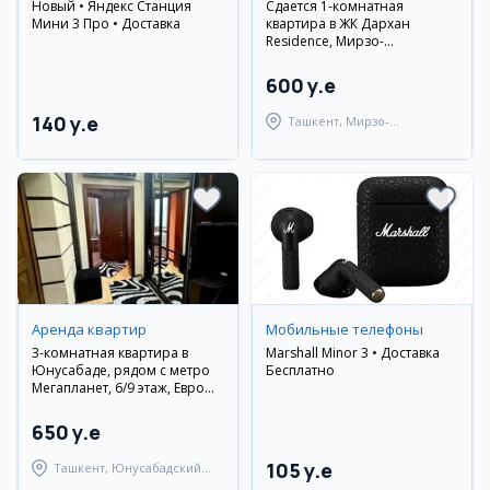
Новый • Яндекс Станция
Сдается 1-комнатная
Мини 3 Про • Доставка
квартира в ЖК Дархан
Residence, Мирзо-
Улугбекский район
600 y.e
140 y.e
Ташкент, Мирзо-
Улугбекский район
Аренда квартир
Мобильные телефоны
3-комнатная квартира в
Marshall Minor 3 • Доставка
Юнусабаде, рядом с метро
Бесплатно
Мегапланет, 6/9 этаж, Евро
люкс
650 y.e
105 y.e
Ташкент, Юнусабадский
район