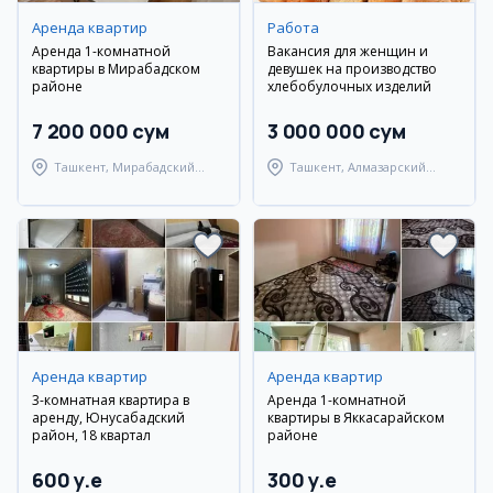
Аренда квартир
Работа
Аренда 1-комнатной
Вакансия для женщин и
квартиры в Мирабадском
девушек на производство
районе
хлебобулочных изделий
7 200 000 сум
3 000 000 сум
Ташкент, Мирабадский
Ташкент, Алмазарский
район
район
Аренда квартир
Аренда квартир
3-комнатная квартира в
Аренда 1-комнатной
аренду, Юнусабадский
квартиры в Яккасарайском
район, 18 квартал
районе
600 y.e
300 y.e