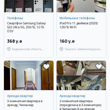
Телефоны
Мобильные телефоны
Смартфон Samsung Galaxy
iPad Pro 11 дюймов (2020)
S22 Ultra 5G, 256 ГБ, 12 ГБ
128 ГБ Wi-Fi
ОЗУ
368 y.e
160 y.e
Андижанская область,
Ташкент, Шайхантахурский
город Андижан
район
Аренда квартир
Аренда квартир
3-комнатная квартира в
2-комнатная квартира
аренду, Чиланзар
(переделана в 3-комнатную)
в Чиланзар-8 на аренду