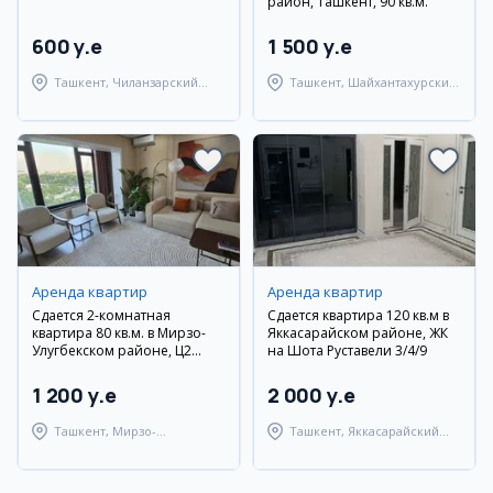
район, Ташкент, 90 кв.м.
600 y.e
1 500 y.e
Ташкент, Чиланзарский
Ташкент, Шайхантахурский
район
район
Аренда квартир
Аренда квартир
Сдается 2-комнатная
Сдается квартира 120 кв.м в
квартира 80 кв.м. в Мирзо-
Яккасарайском районе, ЖК
Улугбекском районе, Ц2
на Шота Руставели 3/4/9
Дархан, вторичка, с мебелью
и техникой
1 200 y.e
2 000 y.e
Ташкент, Мирзо-
Ташкент, Яккасарайский
Улугбекский район
район