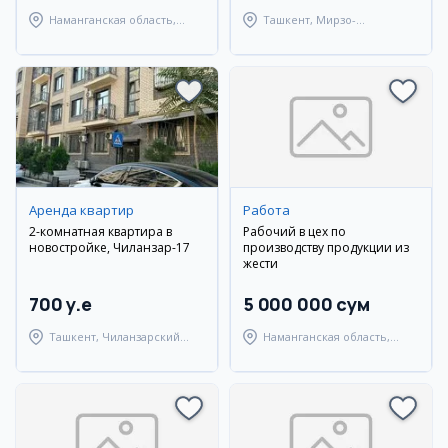
Наманганская область,
Ташкент, Мирзо-
Туракурганский район
Улугбекский район
Аренда квартир
Работа
2-комнатная квартира в
Рабочий в цех по
новостройке, Чиланзар-17
производству продукции из
жести
700 y.e
5 000 000 сум
Ташкент, Чиланзарский
Наманганская область,
район
Наманганский район