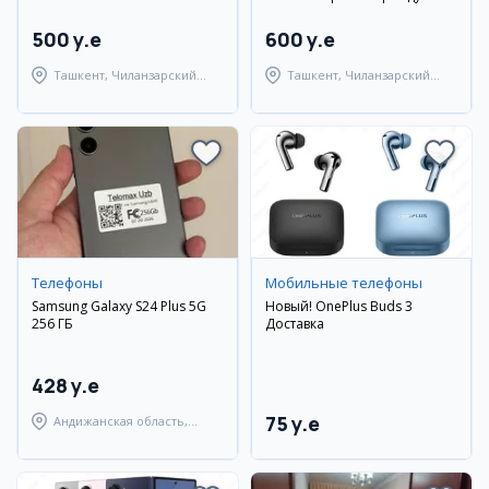
500 y.e
600 y.e
Ташкент, Чиланзарский
Ташкент, Чиланзарский
район
район
Телефоны
Мобильные телефоны
Samsung Galaxy S24 Plus 5G
Новый! OnePlus Buds 3
256 ГБ
Доставка
428 y.e
75 y.e
Андижанская область,
город Андижан