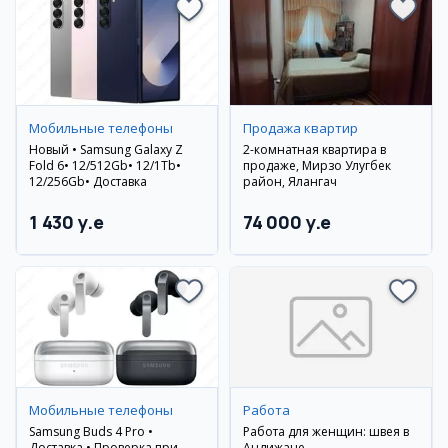
Мобильные телефоны
Продажа квартир
Новый • Samsung Galaxy Z
2-комнатная квартира в
Fold 6• 12/512Gb• 12/1Tb•
продаже, Мирзо Улугбек
12/256Gb• Доставка
район, Ялангач
1 430 y.e
74 000 y.e
Мобильные телефоны
Работа
Samsung Buds 4 Pro •
Работа для женщин: швея в
Доставка • Проверка при
Андижане