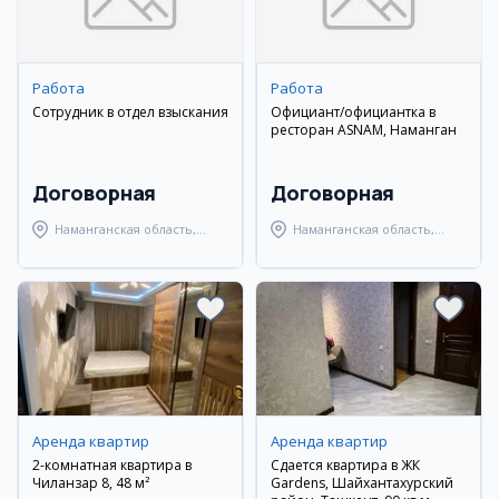
Работа
Работа
Сотрудник в отдел взыскания
Официант/официантка в
ресторан ASNAM, Наманган
Договорная
Договорная
Наманганская область,
Наманганская область,
Наманганский район
Наманганский район
Аренда квартир
Аренда квартир
2-комнатная квартира в
Сдается квартира в ЖК
Чиланзар 8, 48 м²
Gardens, Шайхантахурский