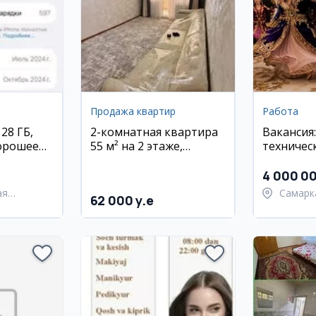
Продажа квартир
Работа
28 ГБ,
2-комнатная квартира
Вакансия
хорошее
55 м² на 2 этаже,
техничес
вокзал/Узгазойл, с
Самарка
ипотекой
4 000 0
ая
Самарк
62 000 y.e
област
ий район
Самарк