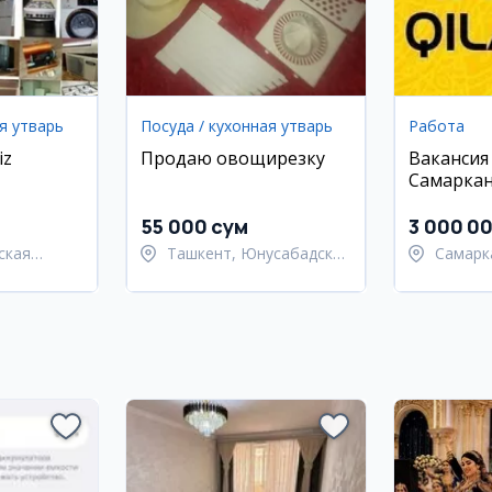
я утварь
Посуда / кухонная утварь
Работа
iz
Продаю овощирезку
Вакансия
Самарка
55 000 сум
3 000 0
ская
Ташкент, Юнусабадский
Самарк
район
област
ий район
Самарк