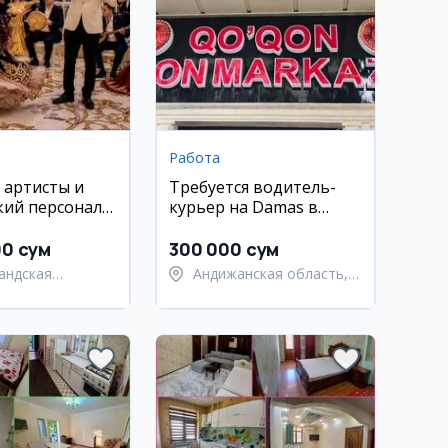
Работа
: артисты и
Требуется водитель-
кий персонал в
курьер на Damas в
нде
Коканде
00 сум
300 000 сум
андская
Андижанская область,
ь,
город Андижан
андский район