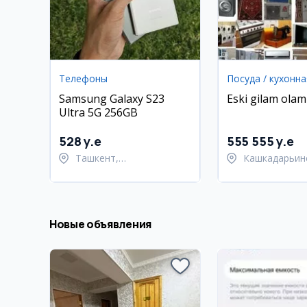
Телефоны
Посуда / кухонна
Samsung Galaxy S23
Eski gilam olam
Ultra 5G 256GB
528 y.e
555 555 y.e
Ташкент,
Кашкадарьин
Шайхантахурский район
область,
Шахрисабзск
Новые объявления