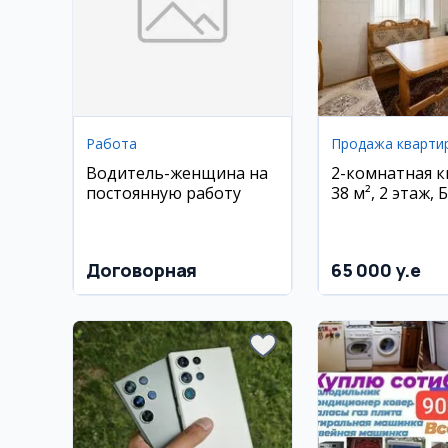
Работа
Продажа кварти
Водитель-женщина на
2-комнатная 
постоянную работу
38 м², 2 этаж,
йули (Саёхат)
Договорная
65 000 y.e