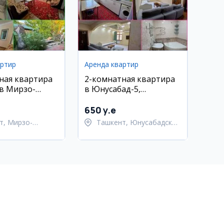
артир
Аренда квартир
ная квартира
2-комнатная квартира
 в Мирзо-
в Юнусабад-5,
ком районе,
новостройка, с
мебелью и техникой
650 y.e
т, Мирзо-
Ташкент, Юнусабадский
кский район
район