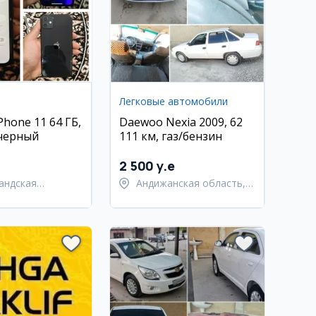
Легковые автомобили
hone 11 64 ГБ,
Daewoo Nexia 2009, 62
, черный
111 км, газ/бензин
2 500 y.e
андская
Андижанская область,
ь,
город Андижан
андский район