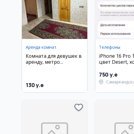
Аренда комнат
Телефоны
Комната для девушек в
iPhone 16 Pro 1
аренду, метро
цвет Desert, 
Космонавты
состояние
750 y.e
Самаркандск
130 y.e
область,
Самаркандск