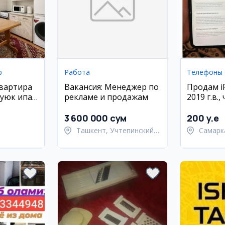
р
Работа
Телефоны
квартира
Вакансия: Менеджер по
Продам iP
 Буюк ипак
рекламе и продажам
2019 г.в.
3 600 000 сум
200 y.e
Ташкент, Учтепинский
Самарк
район
област
Самарк