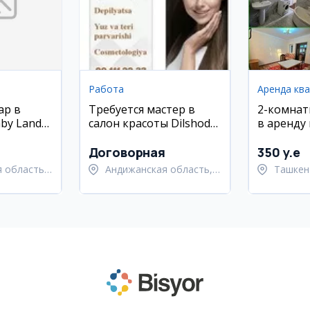
Работа
Аренда кв
ар в
Требуется мастер в
2-комнат
aby Land
салон красоты Dilshoda
в аренду
(Андижан)
Улугбекс
Корасу-6
Договорная
350 y.e
 область,
Андижанская область,
Ташкен
й район
Андижанский район
Улугбе