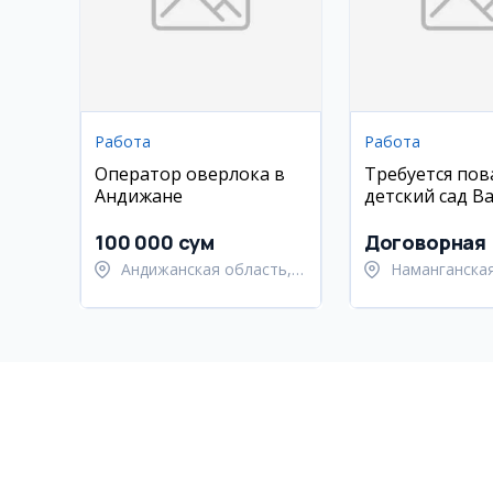
Работа
Работа
Оператор оверлока в
Требуется пов
Андижане
детский сад B
(Наманган)
100 000 сум
Договорная
Андижанская область,
Наманганская
Андижанский район
Намангански