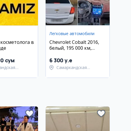
Легковые автомобили
 косметолога в
Chevrolet Cobalt 2016,
нде
белый, 195 000 км,
бензин/метан,
Самарканд
00 сум
6 300 y.e
андская
Самаркандская
ь,
область,
андский район
Самаркандский район