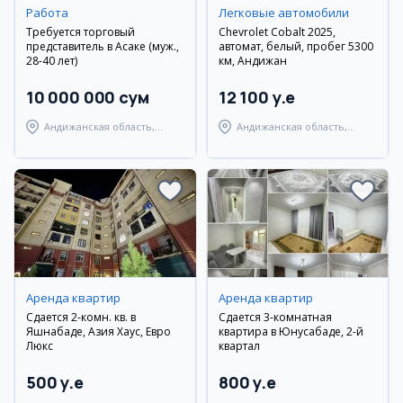
Работа
Легковые автомобили
Требуется торговый
Chevrolet Cobalt 2025,
представитель в Асаке (муж.,
автомат, белый, пробег 5300
28-40 лет)
км, Андижан
10 000 000 сум
12 100 y.e
Андижанская область,
Андижанская область,
Андижанский район
Андижанский район
Аренда квартир
Аренда квартир
Сдается 2-комн. кв. в
Сдается 3-комнатная
Яшнабаде, Азия Хаус, Евро
квартира в Юнусабаде, 2-й
Люкс
квартал
500 y.e
800 y.e