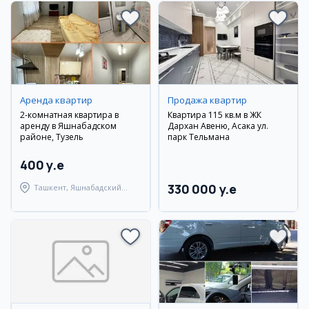
Аренда квартир
Продажа квартир
2-комнатная квартира в
Квартира 115 кв.м в ЖК
аренду в Яшнабадском
Дархан Авеню, Асака ул.
районе, Тузель
парк Тельмана
400 y.e
330 000 y.e
Ташкент, Яшнабадский
район