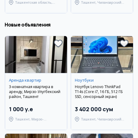
Ташкентская область,
Ташкент, Чиланзарский
Паркентский район
район
Новые объявления
Аренда квартир
Ноутбуки
3-комнатная квартира в
Ноутбук Lenovo ThinkPad
аренду, Мирзо-Улугбекский
T14s (Core i7, 16 ГБ, 512 ГБ
район, Ташкент
SSD, сенсорный экран)
1 000 y.e
3 402 000 сум
Ташкент, Мирзо-
Ташкент, Чиланзарский
Улугбекский район
район