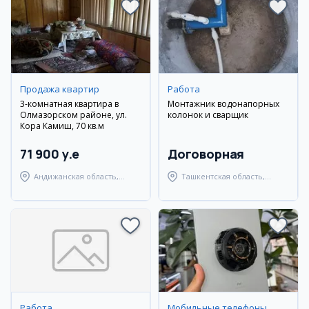
Продажа квартир
Работа
3-комнатная квартира в
Монтажник водонапорных
Олмазорском районе, ул.
колонок и сварщик
Кора Камиш, 70 кв.м
71 900 y.e
Договорная
Андижанская область,
Ташкентская область,
город Андижан
Янгиюльский район
Работа
Мобильные телефоны