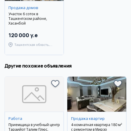
Продажа домов
Участок 6 соток в
Ташкентском районе,
Хасанбой
120 000 y.e
Ташкентская область,
Ташкентский район
Другие похожие объявления
Работа
Продажа квартир
Приемщица в учебный центр
4-комнатная квартира 180 м²
Тараққийот Талим Плюс,
с ремонтом в Мирзо