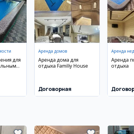
мости
Аренда домов
Аренда не
ения для
Аренда дома для
Аренда п
ольным
отдыха Familiy House
отдыха
иставкой
Договорная
Догово