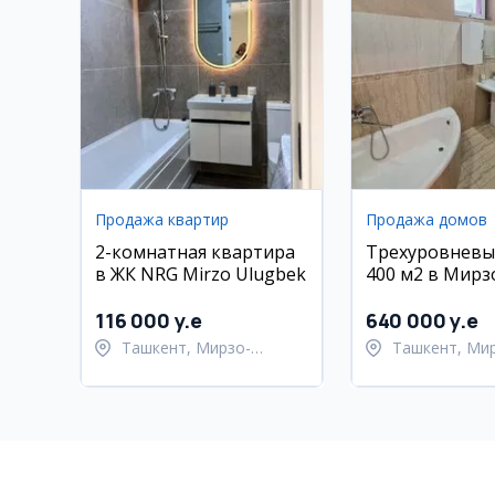
Продажа квартир
Продажа домов
2-комнатная квартира
Трехуровневы
в ЖК NRG Mirzo Ulugbek
400 м2 в Мирз
Улугбекском р
116 000 y.e
640 000 y.e
Ташкент, Мирзо-
Ташкент, Ми
Улугбекский район
Улугбекский 