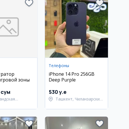
Телефоны
тратор
iPhone 14 Pro 256GB
игровой зоны
Deep Purple
 сум
530 y.e
андская
Ташкент, Чиланзарский
ь,
район
андский район