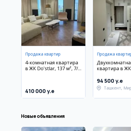
Продажа квартир
Продажа кварти
4-комнатная квартира
Двухкомнатна
в ЖК Do'stlar, 137 м², 7/9
квартира в ЖК
эт.
Oz'Makon,
Мирабадский 
94 500 y.e
Ташкент, Ми
410 000 y.e
район
Новые объявления