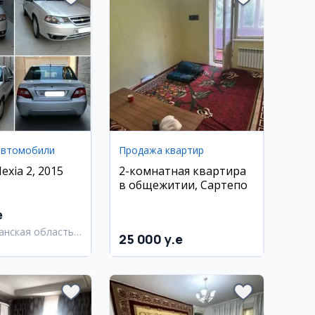
автомобили
Продажа квартир
xia 2, 2015
2-комнатная квартира
в общежитии, Сартепо
e
анская область,
25 000 y.e
анский район