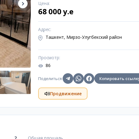
Цена
:
68 000 y.e
Адрес
:
Ташкент, Мирзо-Улугбекский район
Просмотр
:
86
Поделиться
:
Копировать ссылк
Продвижение
2
Общая площадь