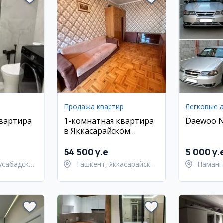
Продажа квартир
Легковые 
квартира
1-комнатная квартира
Daewoo Ne
в Яккасарайском
 районе,
районе, массив Башлык
м, 45
54 500 y.e
5 000 y.
усабадский
Ташкент, Яккасарайский
Наманг
район
Наманг