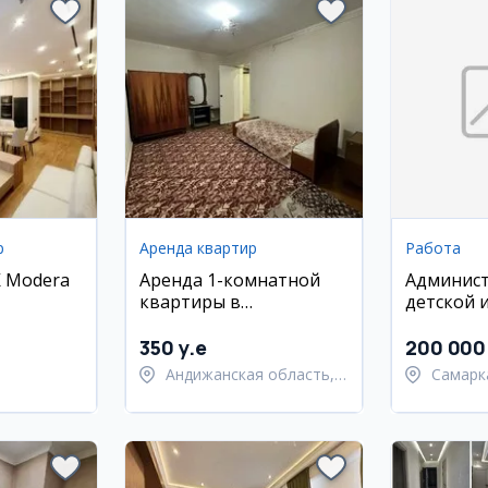
р
Аренда квартир
Работа
К Modera
Аренда 1-комнатной
Админис
квартиры в
детской 
Академгородке
350 y.e
200 000
Андижанская область,
Самарк
город Андижан
област
Самарк