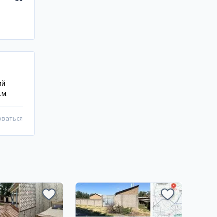
ий
.м.
оваться