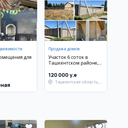
движимости
Продажа домов
омещения для
Участок 6 соток в
Ташкентском районе,
Хасанбой
120 000 y.e
Ташкентская область,
рная
Ташкентский район