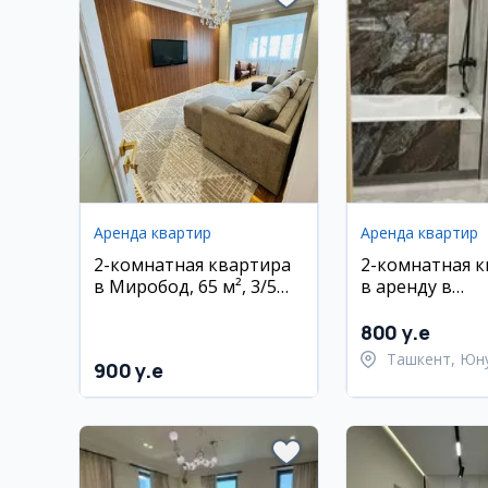
Аренда квартир
Аренда квартир
2-комнатная квартира
2-комнатная 
в Миробод, 65 м², 3/5
в аренду в
этаж
Юнусабадском
ЖК На Алайско
800 y.e
кв.м.
Ташкент, Юн
900 y.e
район