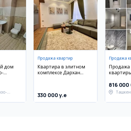
Продажа квартир
Продажа к
й дом
Квартира в элитном
Продажа
о-
комплексе Дархан
квартиры
айоне
Авеню, 115 м2
новостро
Улугбекс
816 000
рзо-
Ташкен
330 000 y.e
район
Улугбе