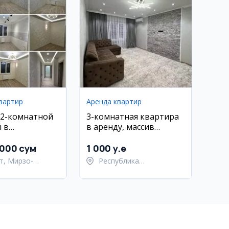
вартир
Аренда квартир
 2-комнатной
3-комнатная квартира
 в
в аренду, массив
йке, Мирзо-
Эльбек, ул. Нукус
кий район
 000 сум
1 000 y.e
т, Мирзо-
Республика
кский район
Каракалпакстан,
Нукусский район