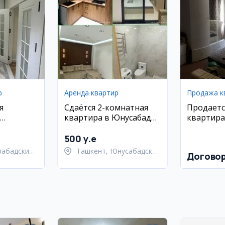
р
Аренда квартир
Продажа к
я
Сдаётся 2-комнатная
Продаетс
квартира в Юнусабаде
квартира
(16 квартал)
Сергели 
район
500 y.e
рабадский
Ташкент, Юнусабадский
Догово
район