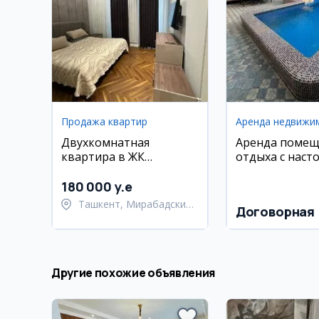
Продажа квартир
Аренда недвижи
Двухкомнатная
Аренда помещ
квартира в ЖК
отдыха с наст
Parkwood, 63 м2
теннисом и пр
180 000 y.e
Ташкент, Мирабадский
Договорная
район
Другие похожие объявления